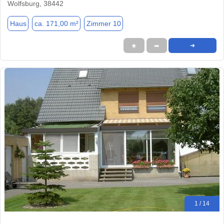
Wolfsburg, 38442
Haus
ca. 171,00 m²
Zimmer 10
★
➦
➜
1 / 14