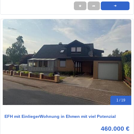
★
➦
➜
1 / 19
EFH mit EinliegerWohnung in Ehmen mit viel Potenzial
460.000 €