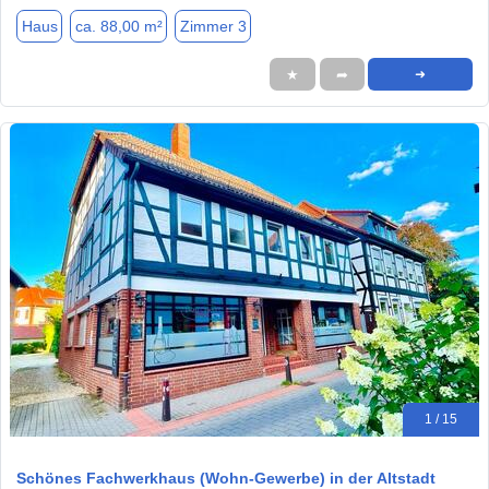
Haus
ca. 88,00 m²
Zimmer 3
★
➦
➜
1 / 15
Schönes Fachwerkhaus (Wohn-Gewerbe) in der Altstadt