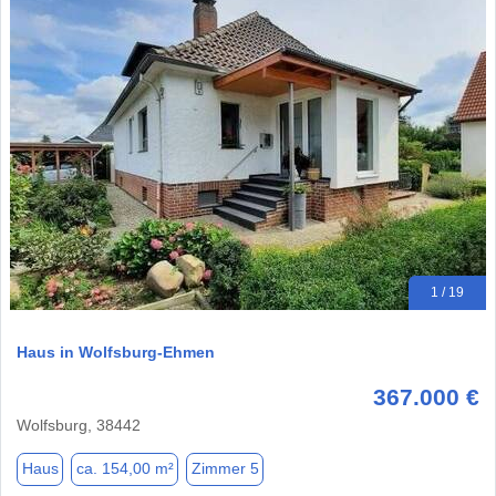
1 / 19
Haus in Wolfsburg-Ehmen
367.000 €
Wolfsburg, 38442
Haus
ca. 154,00 m²
Zimmer 5