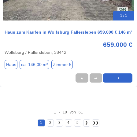
1 / 1
Haus zum Kaufen in Wolfsburg Fallersleben 659.000 € 146 m²
659.000 €
Wolfsburg / Fallersleben, 38442
Haus
ca. 146,00 m²
Zimmer 5
★
➦
➜
1 - 10 von 61
1
2
3
4
5
❯
❯❯