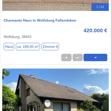
1 / 13
Charmante Haus in Wolfsburg Fallersleben
420.000 €
Wolfsburg, 38442
Haus
ca. 180,00 m²
Zimmer 6
★
➦
➜