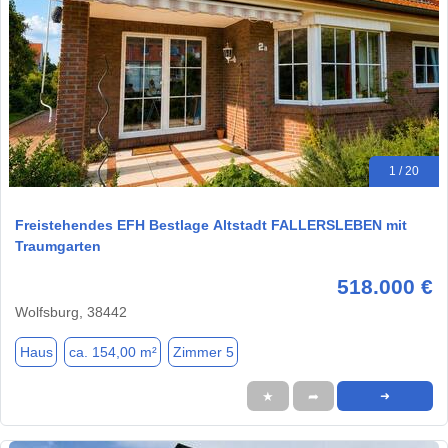
1 / 20
Freistehendes EFH Bestlage Altstadt FALLERSLEBEN mit
Traumgarten
518.000 €
Wolfsburg, 38442
Haus
ca. 154,00 m²
Zimmer 5
★
➦
➜