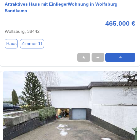
Attraktives Haus mit EinliegerWohnung in Wolfsburg
Sandkamp
465.000 €
Wolfsburg, 38442
Haus
Zimmer 11
★
➦
➜