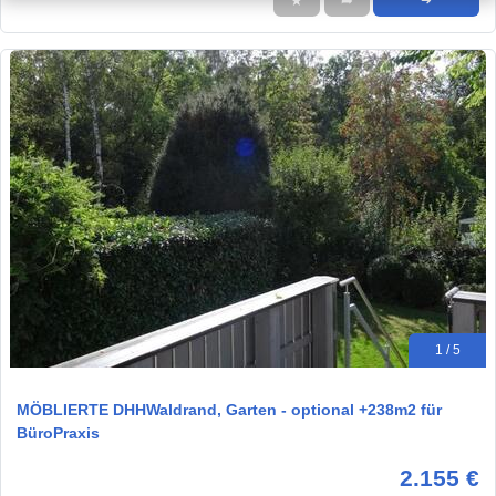
★
➦
➜
1 / 5
MÖBLIERTE DHHWaldrand, Garten - optional +238m2 für
BüroPraxis
2.155 €