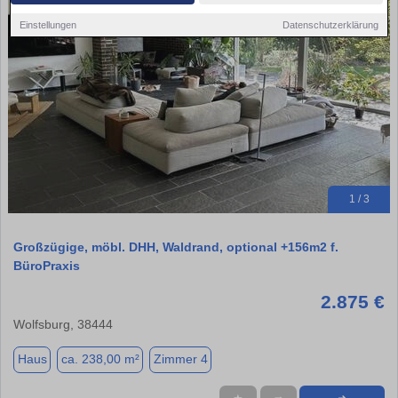
Einstellungen
Datenschutzerklärung
1 / 3
Großzügige, möbl. DHH, Waldrand, optional +156m2 f.
BüroPraxis
2.875 €
Wolfsburg, 38444
Haus
ca. 238,00 m²
Zimmer 4