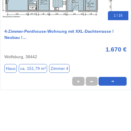
1 / 16
4-Zimmer-Penthouse-Wohnung mit XXL-Dachterrasse !
Neubau !…
1.670 €
Wolfsburg, 38442
Haus
ca. 151,79 m²
Zimmer 4
★
➦
➜