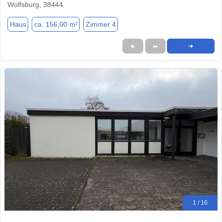
Wolfsburg, 38444
Haus
ca. 156,00 m²
Zimmer 4
★
➦
➜
1 / 16