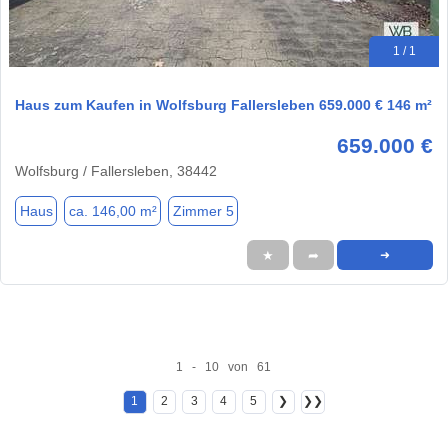
1 / 1
Haus zum Kaufen in Wolfsburg Fallersleben 659.000 € 146 m²
659.000 €
Wolfsburg / Fallersleben, 38442
Haus
ca. 146,00 m²
Zimmer 5
★
➦
➜
1 - 10 von 61
1
2
3
4
5
❯
❯❯