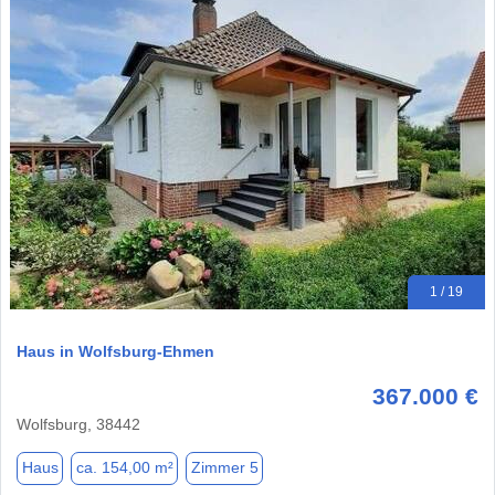
1 / 19
Haus in Wolfsburg-Ehmen
367.000 €
Wolfsburg, 38442
Haus
ca. 154,00 m²
Zimmer 5