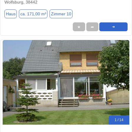
Wolfsburg, 38442
Haus
ca. 171,00 m²
Zimmer 10
★
➦
➜
1 / 14