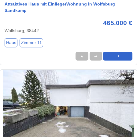
Attraktives Haus mit EinliegerWohnung in Wolfsburg
Sandkamp
465.000 €
Wolfsburg, 38442
Haus
Zimmer 11
★
➦
➜