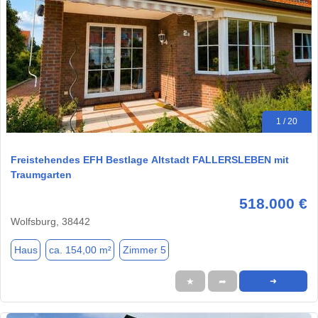
1 / 20
Freistehendes EFH Bestlage Altstadt FALLERSLEBEN mit
Traumgarten
518.000 €
Wolfsburg, 38442
Haus
ca. 154,00 m²
Zimmer 5
★
➦
➜