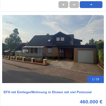
★
➦
➜
1 / 19
EFH mit EinliegerWohnung in Ehmen mit viel Potenzial
460.000 €