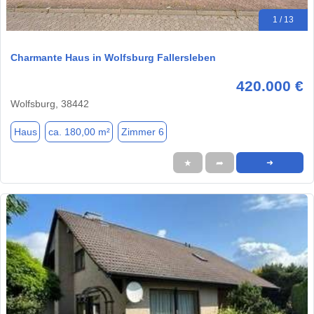
1 / 13
Charmante Haus in Wolfsburg Fallersleben
420.000 €
Wolfsburg, 38442
Haus
ca. 180,00 m²
Zimmer 6
★
➦
➜