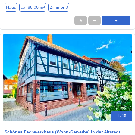
Haus
ca. 88,00 m²
Zimmer 3
★
➦
➜
1 / 15
Schönes Fachwerkhaus (Wohn-Gewerbe) in der Altstadt