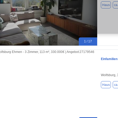
Haus
ca
1 / 17
Einfamilien
Wolfsburg,
Haus
ca