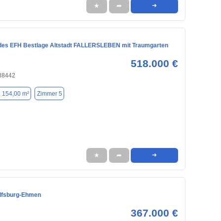
★
➦
➜
des EFH Bestlage Altstadt FALLERSLEBEN mit Traumgarten
518.000 €
 38442
. 154,00 m²
Zimmer 5
★
➦
➜
lfsburg-Ehmen
367.000 €