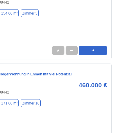
 38442
. 154,00 m²
Zimmer 5
★
➦
➜
liegerWohnung in Ehmen mit viel Potenzial
460.000 €
 38442
. 171,00 m²
Zimmer 10