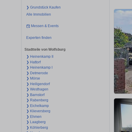
❯ Grundstück Kaufen
Alle Immobilien
Messen & Events
Experten finden
Stadtteile von Wolfsburg
❯ Heinenkamp II
❯ Hattorf
❯ Heinenkamp I
❯ Detmerode
❯ Mörse
❯ Heiligendorf
❯ Westhagen
❯ Barnstorf
❯ Rabenberg
❯ Eichelkamp
❯ Klieversberg
❯ Ehmen
❯ Laagberg
❯ Köhlerberg