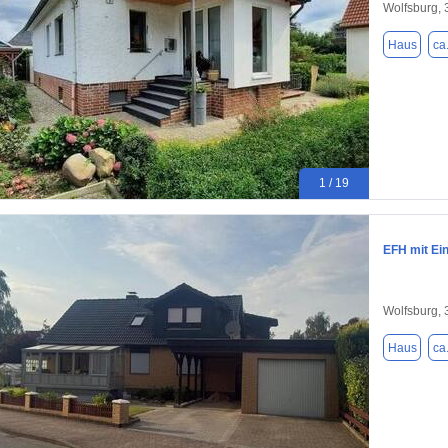
Wolfsburg,
Haus
ca
1 / 19
EFH mit Ein
Wolfsburg,
Haus
ca