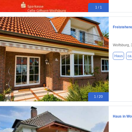
1 / 1
Freistehen
Wolfsburg,
Haus
ca
1 / 20
Haus in Wo