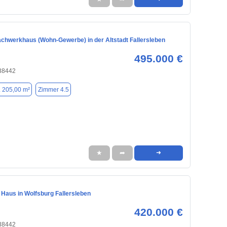
chwerkhaus (Wohn-Gewerbe) in der Altstadt Fallersleben
495.000 €
 38442
. 205,00 m²
Zimmer 4.5
★
➦
➜
Haus in Wolfsburg Fallersleben
420.000 €
 38442