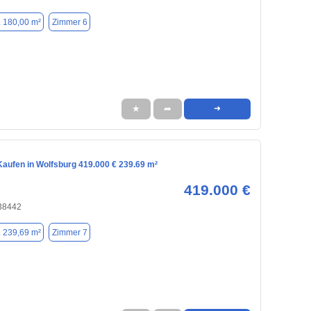
. 180,00 m²
Zimmer 6
★
➦
➜
aufen in Wolfsburg 419.000 € 239.69 m²
419.000 €
 38442
. 239,69 m²
Zimmer 7