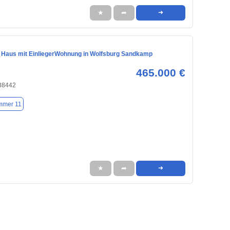
★
➦
➜
s Haus mit EinliegerWohnung in Wolfsburg Sandkamp
465.000 €
 38442
mmer 11
★
➦
➜