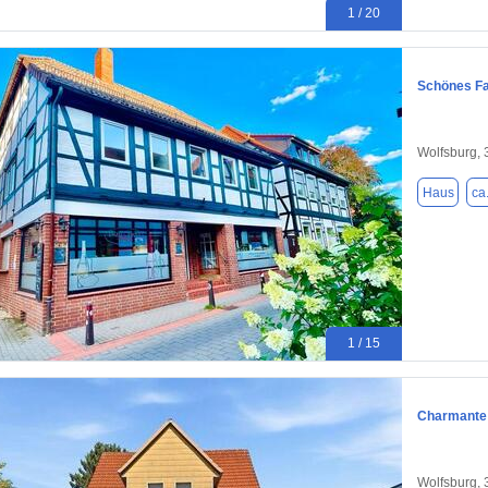
1 / 20
Schönes Fa
Wolfsburg,
Haus
ca
1 / 15
Charmante 
Wolfsburg,