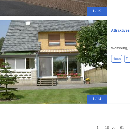
1 / 19
Attraktive
Wolfsburg,
Haus
Zi
1 / 14
1 - 10 von 61