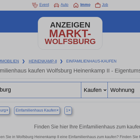
Event
Auto
Immo
Job
ANZEIGEN
MARKT-
WOLFSBURG
MMOBILIEN
❯
HEINENKAMP-II
❯
EINFAMILIENHAUS-KAUFEN
amilienhaus kaufen Wolfsburg Heinenkamp II - Eigentum
×
×
×
burg
Einfamilienhaus Kaufen
1
Finden Sie hier Ihre Einfamilienhaus zum kaufe
en Sie in Wolfsburg Heinenkamp II eine Einfamilienhaus zum kaufen? Finden Sie 