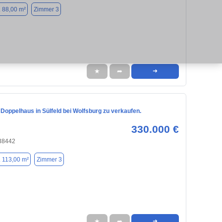
. 88,00 m²
Zimmer 3
★
➦
➜
 Doppelhaus in Sülfeld bei Wolfsburg zu verkaufen.
330.000 €
 38442
. 113,00 m²
Zimmer 3
★
➦
➜