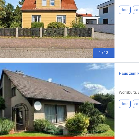
Haus
ca
1 / 13
Haus zum K
Wolfsburg,
Haus
ca