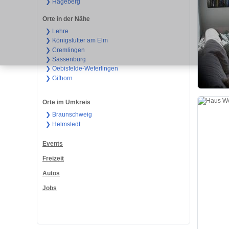
❯ Hageberg
Orte in der Nähe
❯ Lehre
❯ Königslutter am Elm
❯ Cremlingen
❯ Sassenburg
❯ Oebisfelde-Weferlingen
❯ Gifhorn
Orte im Umkreis
❯ Braunschweig
❯ Helmstedt
Events
Freizeit
Autos
Jobs