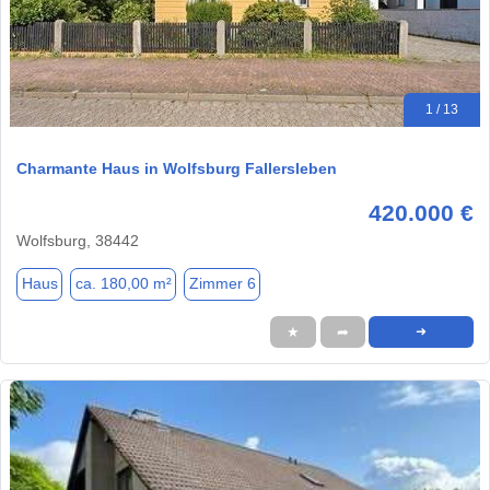
1 / 13
Charmante Haus in Wolfsburg Fallersleben
420.000 €
Wolfsburg, 38442
Haus
ca. 180,00 m²
Zimmer 6
★
➦
➜