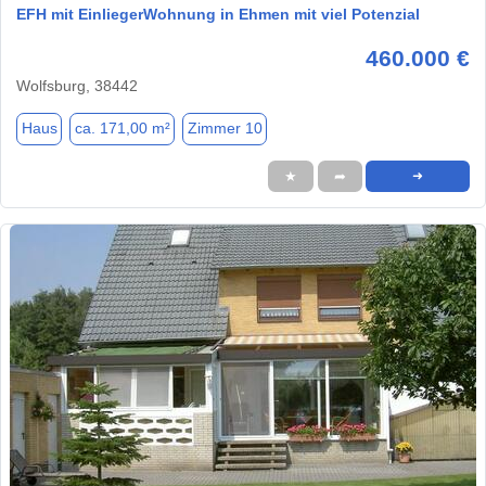
EFH mit EinliegerWohnung in Ehmen mit viel Potenzial
460.000 €
Wolfsburg, 38442
Haus
ca. 171,00 m²
Zimmer 10
★
➦
➜