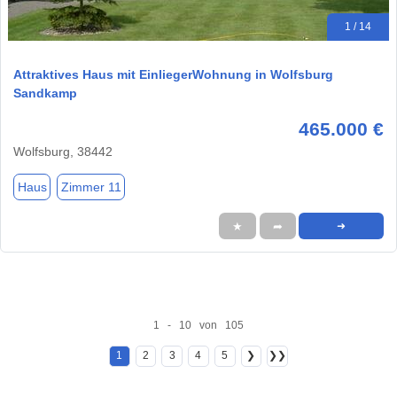
1 / 14
Attraktives Haus mit EinliegerWohnung in Wolfsburg
Sandkamp
465.000 €
Wolfsburg, 38442
Haus
Zimmer 11
★
➦
➜
1 - 10 von 105
1
2
3
4
5
❯
❯❯