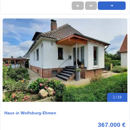
★
➦
➜
1 / 19
Haus in Wolfsburg-Ehmen
367.000 €