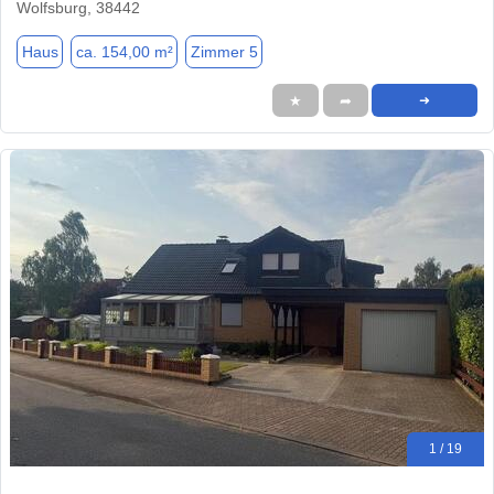
Wolfsburg, 38442
Haus
ca. 154,00 m²
Zimmer 5
★
➦
➜
1 / 19