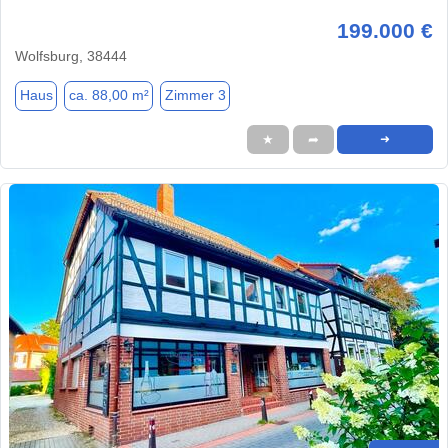
199.000 €
Wolfsburg, 38444
Haus
ca. 88,00 m²
Zimmer 3
★
➦
➜