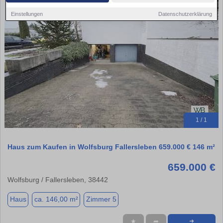
Einstellungen
Datenschutzerklärung
1 / 1
Haus zum Kaufen in Wolfsburg Fallersleben 659.000 € 146 m²
659.000 €
Wolfsburg / Fallersleben, 38442
Haus
ca. 146,00 m²
Zimmer 5
★
➦
➜