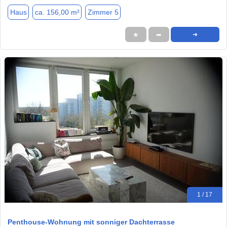
Haus
ca. 156,00 m²
Zimmer 5
★
➦
➜
1 / 17
Penthouse-Wohnung mit sonniger Dachterrasse