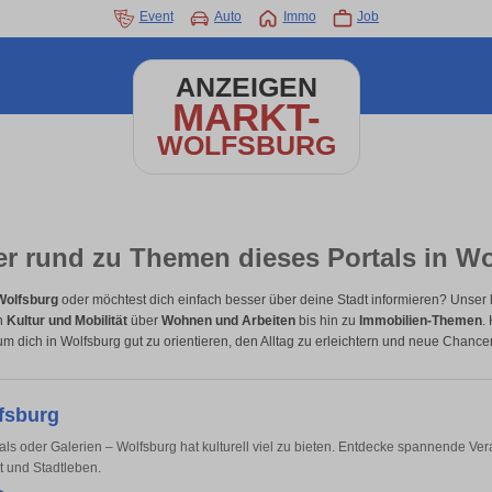
Event
Auto
Immo
Job
ANZEIGEN
MARKT-
WOLFSBURG
r rund zu Themen dieses Portals in W
Wolfsburg
oder möchtest dich einfach besser über deine Stadt informieren? Unser l
on
Kultur und Mobilität
über
Wohnen und Arbeiten
bis hin zu
Immobilien-Themen
.
m dich in Wolfsburg gut zu orientieren, den Alltag zu erleichtern und neue Chanc
fsburg
als oder Galerien – Wolfsburg hat kulturell viel zu bieten. Entdecke spannende Ver
it und Stadtleben.