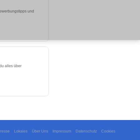
 Bewerbungstipps und
du alles über
resse
Lokales
Über Uns
Impressum
Datenschutz
Cookies