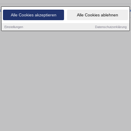
onnten wir derzeit keine passenden Objekte finden. Schauen Sie bald wieder vo
Alle Cookies akzeptieren
Alle Cookies ablehnen
Einstellungen
Datenschutzerklärung