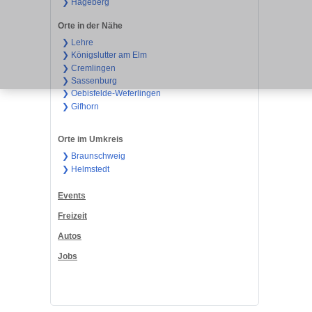
❯ Hageberg
Orte in der Nähe
❯ Lehre
❯ Königslutter am Elm
❯ Cremlingen
❯ Sassenburg
❯ Oebisfelde-Weferlingen
❯ Gifhorn
Orte im Umkreis
❯ Braunschweig
❯ Helmstedt
Events
Freizeit
Autos
Jobs