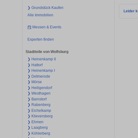
❯ Grundstück Kaufen
Leider k
Alle Immobilien
Messen & Events
Experten finden
Stadtteile von Wolfsburg
❯ Heinenkamp II
❯ Hattorf
❯ Heinenkamp I
❯ Detmerode
❯ Mörse
❯ Heiligendorf
❯ Westhagen
❯ Barnstorf
❯ Rabenberg
❯ Eichelkamp
❯ Klieversberg
❯ Ehmen
❯ Laagberg
❯ Köhlerberg