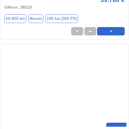
Gifhorn, 38518
58.850 km
Benzin
195 kw (265 PS)
★
➦
➜