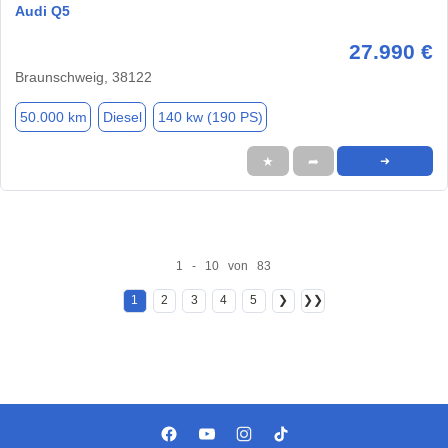
Audi Q5
27.990 €
Braunschweig, 38122
50.000 km
Diesel
140 kw (190 PS)
★
➦
➜
1 - 10 von 83
1
2
3
4
5
❯
❯❯