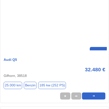
Audi Q5
32.480 €
Gifhorn, 38518
25.000 km
Benzin
185 kw (252 PS)
★
➦
➜