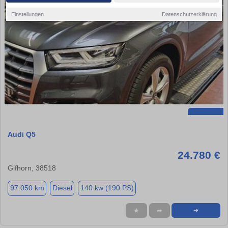
Einstellungen
Datenschutzerklärung
Audi Q5
24.780 €
Gifhorn, 38518
97.050 km
Diesel
140 kw (190 PS)
★
➦
➜