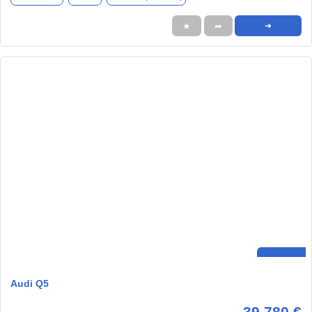
★
➦
➜
Audi Q5
39.780 €