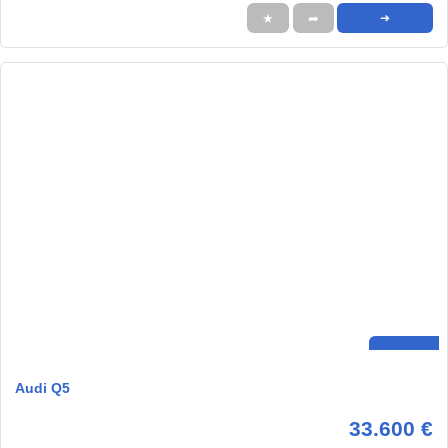
★
➦
➜
Audi Q5
33.600 €