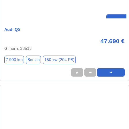
Audi Q5
47.690 €
Gifhorn, 38518
7.900 km
Benzin
150 kw (204 PS)
★
➦
➜