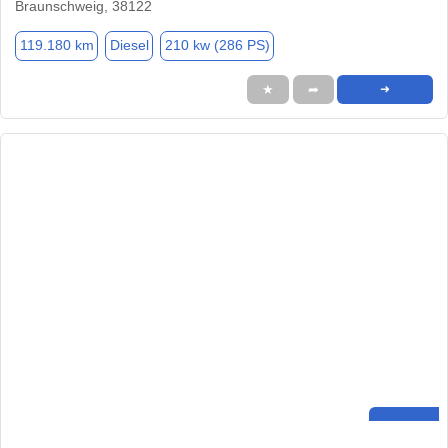
Braunschweig, 38122
119.180 km
Diesel
210 kw (286 PS)
★
➦
➜