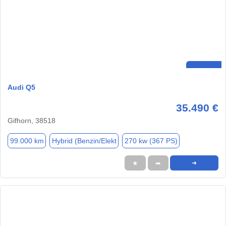
Audi Q5
35.490 €
Gifhorn, 38518
99.000 km
Hybrid (Benzin/Elekt
270 kw (367 PS)
★
➦
➜