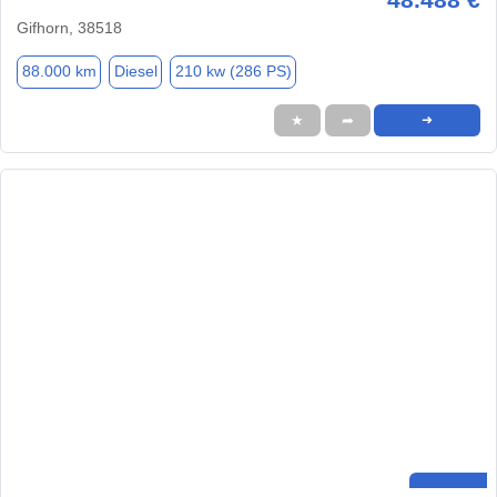
Gifhorn, 38518
88.000 km
Diesel
210 kw (286 PS)
★
➦
➜