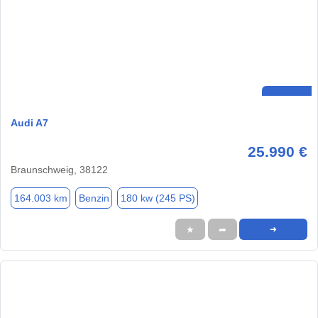
Audi A7
25.990 €
Braunschweig, 38122
164.003 km
Benzin
180 kw (245 PS)
★
➦
➜