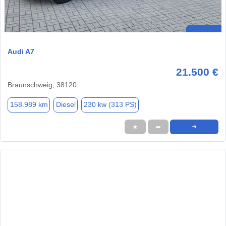
Audi A7
21.500 €
Braunschweig, 38120
158.989 km
Diesel
230 kw (313 PS)
★
➦
➜