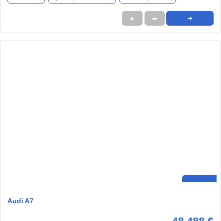
★
➦
➜
Audi A7
48.488 €