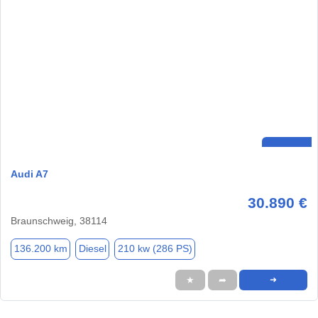
Audi A7
30.890 €
Braunschweig, 38114
136.200 km
Diesel
210 kw (286 PS)
★
➦
➜