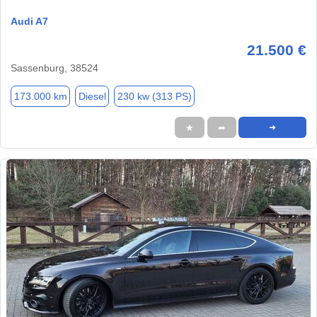
Audi A7
21.500 €
Sassenburg, 38524
173.000 km
Diesel
230 kw (313 PS)
★
➦
➜