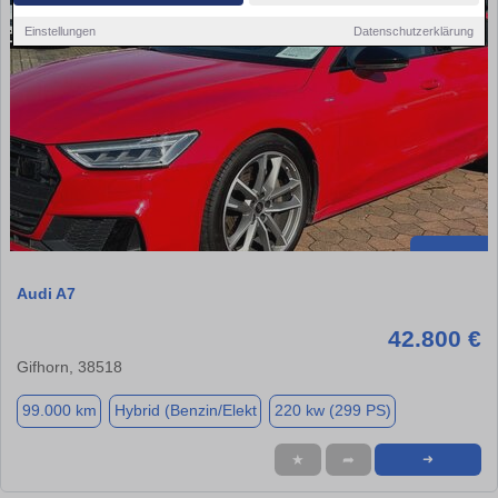
Einstellungen
Datenschutzerklärung
Audi A7
42.800 €
Gifhorn, 38518
99.000 km
Hybrid (Benzin/Elekt
220 kw (299 PS)
★
➦
➜