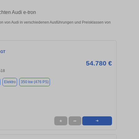
chten Audi e-tron
on von Audi in verschiedenen Ausführungen und Preisklassen von
 GT
54.780 €
518
Elektro
350 kw (476 PS)
★
➦
➜