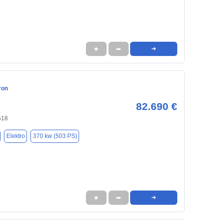
★
➦
➜
ron
82.690 €
518
Elektro
370 kw (503 PS)
★
➦
➜