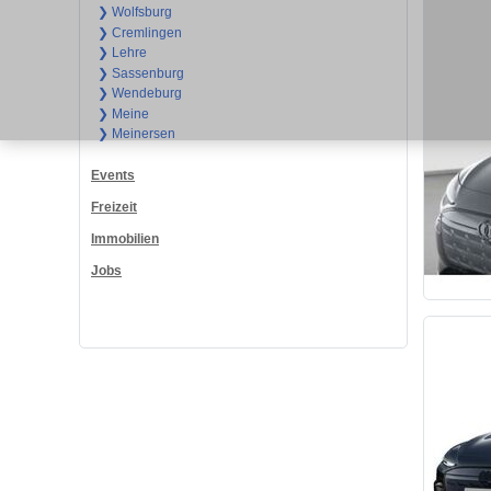
❯ Wolfsburg
❯ Cremlingen
❯ Lehre
❯ Sassenburg
❯ Wendeburg
❯ Meine
❯ Meinersen
Events
Freizeit
Immobilien
Jobs