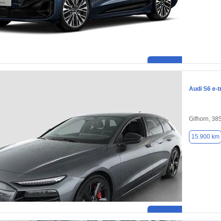
Audi S6 e-t
Gifhorn, 38
15.900 km