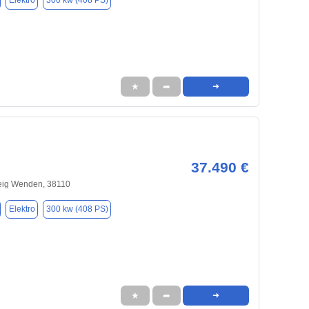
Elektro
300 kw (408 PS)
★
➦
➜
37.490 €
ig Wenden, 38110
Elektro
300 kw (408 PS)
★
➦
➜