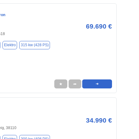
ron
69.690 €
518
Elektro
315 kw (428 PS)
★
➦
➜
34.990 €
ig, 38110