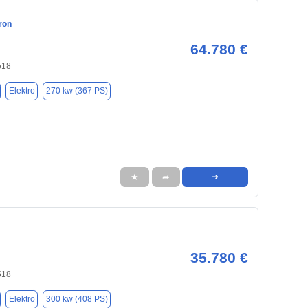
ron
64.780 €
518
Elektro
270 kw (367 PS)
★
➦
➜
35.780 €
518
Elektro
300 kw (408 PS)