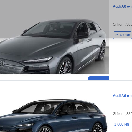
Audi A6 e-t
Gifhorn, 38
15.780 km
Audi A6 e-t
Gifhorn, 38
2.600 km