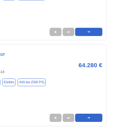
★
➦
➜
 GT
64.280 €
518
Elektro
440 kw (598 PS)
★
➦
➜