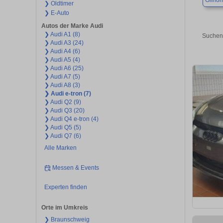
Gifhor
❯ Oldtimer
❯ E-Auto
Autos der Marke Audi
❯ Audi A1 (8)
Suchen 
❯ Audi A3 (24)
❯ Audi A4 (6)
❯ Audi A5 (4)
❯ Audi A6 (25)
❯ Audi A7 (5)
❯ Audi A8 (3)
❯ Audi e-tron (7)
❯ Audi Q2 (9)
❯ Audi Q3 (20)
❯ Audi Q4 e-tron (4)
❯ Audi Q5 (5)
❯ Audi Q7 (6)
Alle Marken
Messen & Events
Experten finden
Orte im Umkreis
❯ Braunschweig