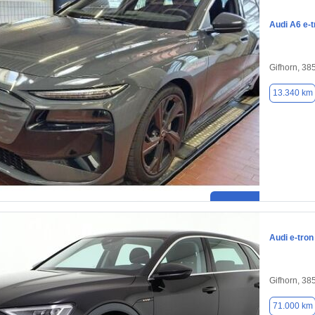
Audi A6 e-t
Gifhorn, 38
13.340 km
Audi e-tron
Gifhorn, 38
71.000 km