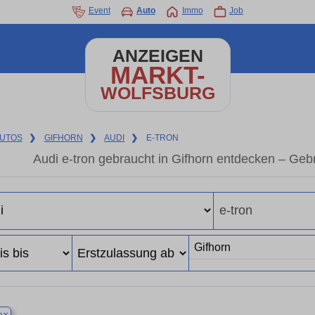
Event
Auto
Immo
Job
ANZEIGEN
MARKT-
WOLFSBURG
UTOS
❯
GIFHORN
❯
AUDI
❯
E-TRON
Audi e-tron gebraucht in Gifhorn entdecken – Geb
×