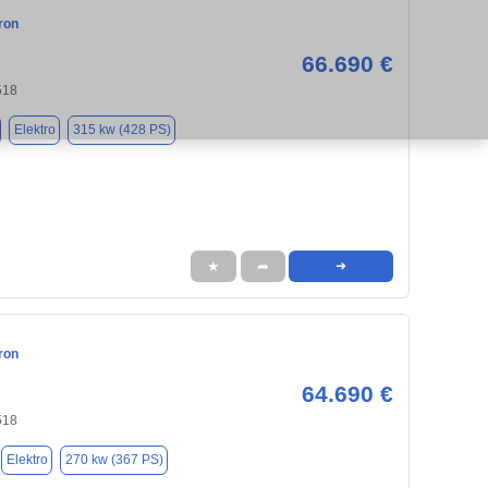
ron
66.690 €
518
Elektro
315 kw (428 PS)
★
➦
➜
ron
64.690 €
518
Elektro
270 kw (367 PS)