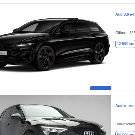
Audi A6 e-t
Gifhorn, 38
12.990 km
Audi e-tron
Braunschwe