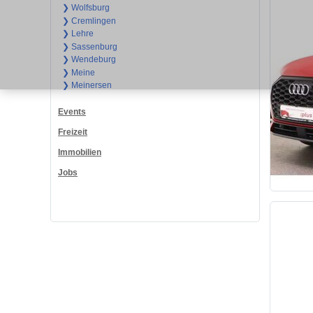
❯ Wolfsburg
❯ Cremlingen
❯ Lehre
❯ Sassenburg
❯ Wendeburg
❯ Meine
❯ Meinersen
Events
Freizeit
Immobilien
Jobs