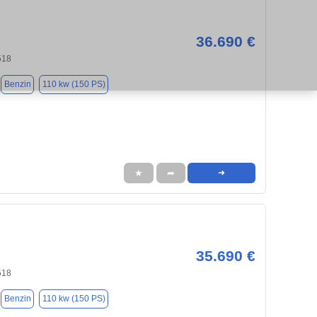
36.690 €
518
Benzin
110 kw (150 PS)
★
➦
➜
35.690 €
518
Benzin
110 kw (150 PS)