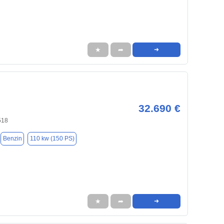
★
➦
➜
32.690 €
518
Benzin
110 kw (150 PS)
★
➦
➜