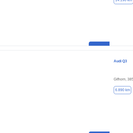
14.190 km
Audi Q3
Gifhorn, 38
6.890 km