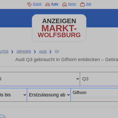
Event
Auto
Immo
Job
ANZEIGEN
MARKT-
WOLFSBURG
UTOS
❯
GIFHORN
❯
AUDI
❯
Q3
Audi Q3 gebraucht in Gifhorn entdecken – Gebr
×