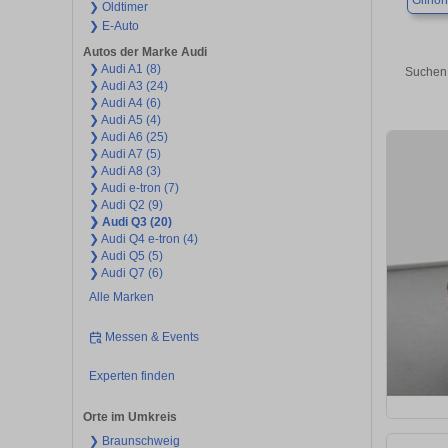
Gifhor
❯ Oldtimer
❯ E-Auto
Autos der Marke Audi
❯ Audi A1 (8)
Suchen 
❯ Audi A3 (24)
❯ Audi A4 (6)
❯ Audi A5 (4)
❯ Audi A6 (25)
❯ Audi A7 (5)
❯ Audi A8 (3)
❯ Audi e-tron (7)
❯ Audi Q2 (9)
❯ Audi Q3 (20)
❯ Audi Q4 e-tron (4)
❯ Audi Q5 (5)
❯ Audi Q7 (6)
Alle Marken
Messen & Events
Experten finden
Orte im Umkreis
❯ Braunschweig