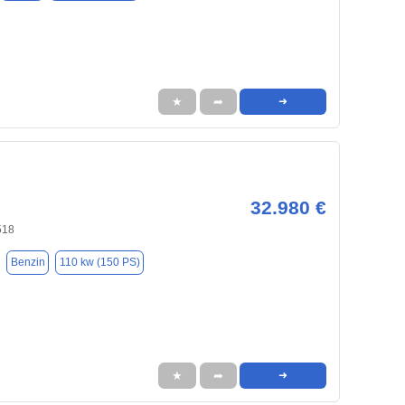
★
➦
➜
32.980 €
518
Benzin
110 kw (150 PS)
★
➦
➜