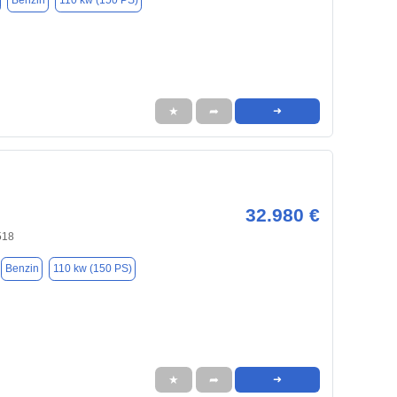
Benzin
110 kw (150 PS)
★
➦
➜
32.980 €
518
Benzin
110 kw (150 PS)
★
➦
➜