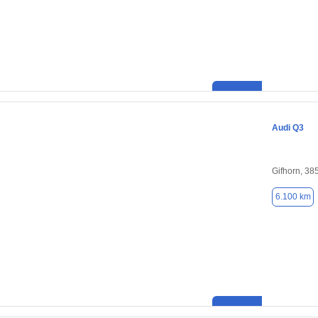
Audi Q3
Gifhorn, 38
6.100 km