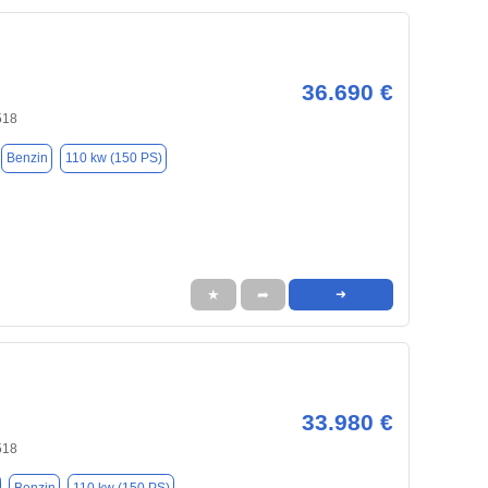
36.690 €
518
Benzin
110 kw (150 PS)
★
➦
➜
33.980 €
518