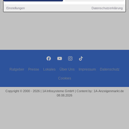
bald wieder vorbei!
Einstellungen
Datenschutzerklärung
Ratgeber
Presse
Lokales
Über Uns
Impressum
Datenschutz
Cookies
Copyright © 2000 - 2026 | 1A Infosysteme GmbH | Content by: 1A-Anzeigenmarkt.de
08.08.2026