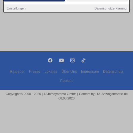
bald wieder vorbei!
Einstellungen
Datenschutzerklärung
Ratgeber
Presse
Lokales
Über Uns
Impressum
Datenschutz
Cookies
Copyright © 2000 - 2026 | 1A Infosysteme GmbH | Content by: 1A-Anzeigenmarkt.de
08.08.2026