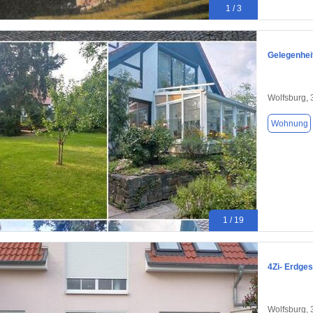
1 / 3
Gelegenhei
Wolfsburg,
Wohnung
1 / 19
4Zi- Erdge
Wolfsburg,