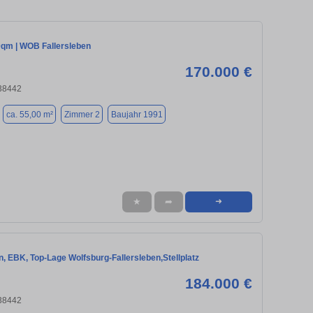
0qm | WOB Fallersleben
170.000 €
 38442
ca. 55,00 m²
Zimmer 2
Baujahr 1991
★
➦
➜
on, EBK, Top-Lage Wolfsburg-Fallersleben,Stellplatz
184.000 €
 38442