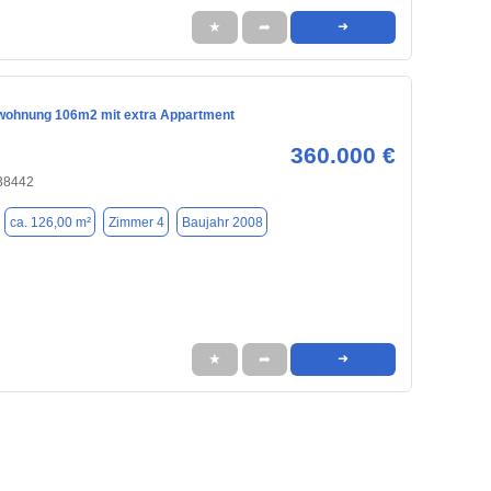
★
➦
➜
ohnung 106m2 mit extra Appartment
360.000 €
 38442
ca. 126,00 m²
Zimmer 4
Baujahr 2008
★
➦
➜