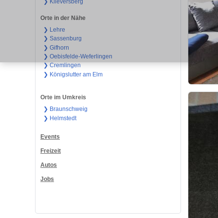
❯ Klieversberg
Orte in der Nähe
❯ Lehre
❯ Sassenburg
❯ Gifhorn
❯ Oebisfelde-Weferlingen
❯ Cremlingen
❯ Königslutter am Elm
Orte im Umkreis
❯ Braunschweig
❯ Helmstedt
Events
Freizeit
Autos
Jobs