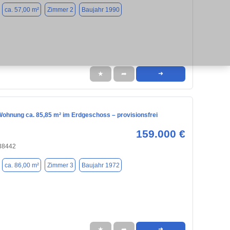
ca. 57,00 m²
Zimmer 2
Baujahr 1990
★
➦
➜
ohnung ca. 85,85 m² im Erdgeschoss – provisionsfrei
159.000 €
 38442
ca. 86,00 m²
Zimmer 3
Baujahr 1972
★
➦
➜