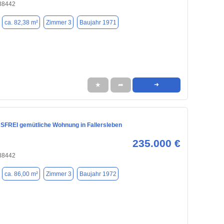
 38442
ca. 82,38 m²
Zimmer 3
Baujahr 1971
★
➦
➜
FREI gemütliche Wohnung in Fallersleben
235.000 €
 38442
ca. 86,00 m²
Zimmer 3
Baujahr 1972