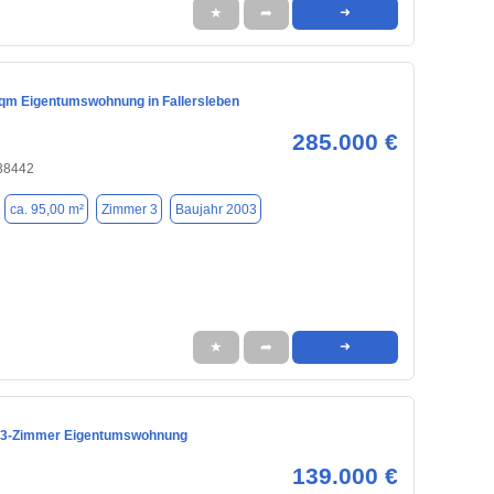
★
➦
➜
qm Eigentumswohnung in Fallersleben
285.000 €
 38442
ca. 95,00 m²
Zimmer 3
Baujahr 2003
★
➦
➜
e 3-Zimmer Eigentumswohnung
139.000 €