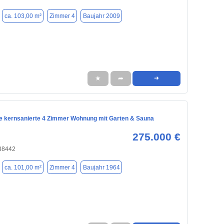
ca. 103,00 m²
Zimmer 4
Baujahr 2009
★
➦
➜
e kernsanierte 4 Zimmer Wohnung mit Garten & Sauna
275.000 €
 38442
ca. 101,00 m²
Zimmer 4
Baujahr 1964