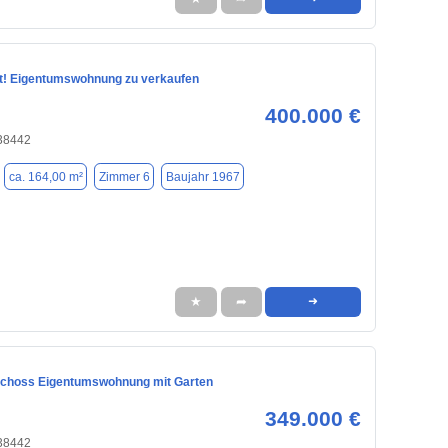
t! Eigentumswohnung zu verkaufen
400.000 €
 38442
ca. 164,00 m²
Zimmer 6
Baujahr 1967
★
➦
➜
schoss Eigentumswohnung mit Garten
349.000 €
 38442