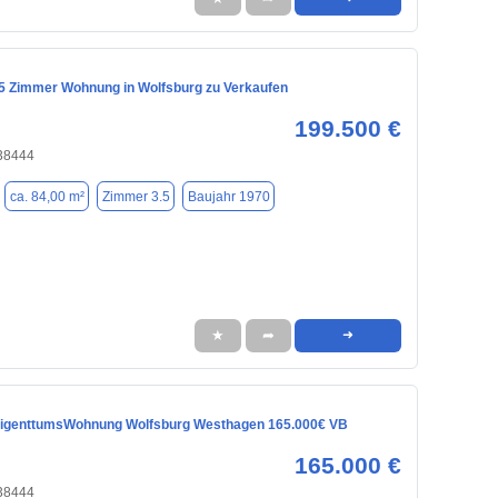
5 Zimmer Wohnung in Wolfsburg zu Verkaufen
199.500 €
 38444
ca. 84,00 m²
Zimmer 3.5
Baujahr 1970
★
➦
➜
EigenttumsWohnung Wolfsburg Westhagen 165.000€ VB
165.000 €
 38444