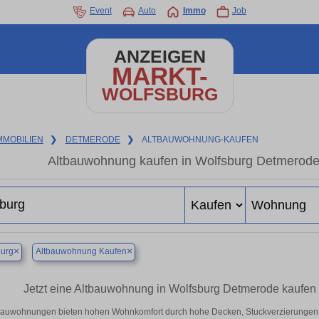
Event
Auto
Immo
Job
ANZEIGEN
MARKT-
WOLFSBURG
MMOBILIEN
❯
DETMERODE
❯
ALTBAUWOHNUNG-KAUFEN
Altbauwohnung kaufen in Wolfsburg Detmerode 
×
×
burg
Altbauwohnung Kaufen
Jetzt eine Altbauwohnung in Wolfsburg Detmerode kaufe
bauwohnungen bieten hohen Wohnkomfort durch hohe Decken, Stuckverzierungen 