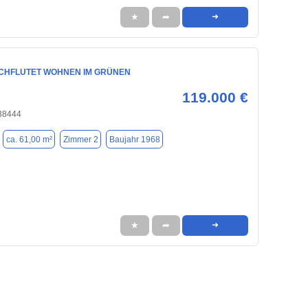
★
➦
➜
CHFLUTET WOHNEN IM GRÜNEN
119.000 €
 38444
ca. 61,00 m²
Zimmer 2
Baujahr 1968
★
➦
➜