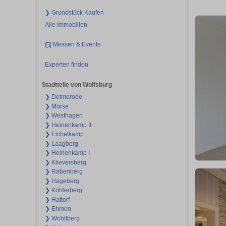
❯ Grundstück Kaufen
Alle Immobilien
Messen & Events
Experten finden
Stadtteile von Wolfsburg
❯ Detmerode
❯ Mörse
❯ Westhagen
❯ Heinenkamp II
❯ Eichelkamp
❯ Laagberg
❯ Heinenkamp I
❯ Klieversberg
❯ Rabenberg
❯ Hageberg
❯ Köhlerberg
❯ Hattorf
❯ Ehmen
❯ Wohltberg