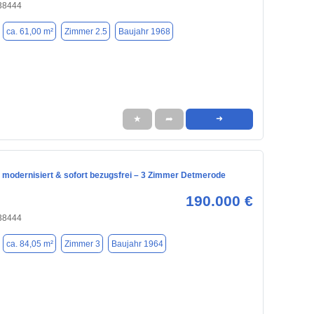
 38444
ca. 61,00 m²
Zimmer 2.5
Baujahr 1968
★
➦
➜
 modernisiert & sofort bezugsfrei – 3 Zimmer Detmerode
190.000 €
 38444
ca. 84,05 m²
Zimmer 3
Baujahr 1964