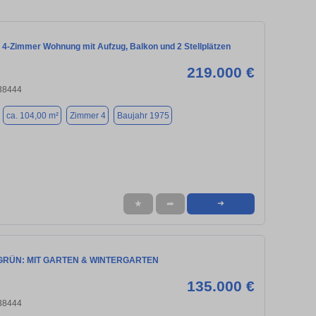
 4-Zimmer Wohnung mit Aufzug, Balkon und 2 Stellplätzen
219.000 €
 38444
ca. 104,00 m²
Zimmer 4
Baujahr 1975
★
➦
➜
GRÜN: MIT GARTEN & WINTERGARTEN
135.000 €
 38444