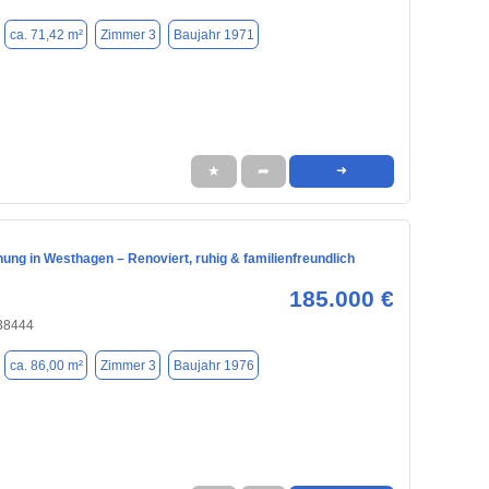
ca. 71,42 m²
Zimmer 3
Baujahr 1971
★
➦
➜
ng in Westhagen – Renoviert, ruhig & familienfreundlich
185.000 €
 38444
ca. 86,00 m²
Zimmer 3
Baujahr 1976