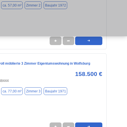
ca. 57,00 m²
Zimmer 2
Baujahr 1972
★
➦
➜
 voll möblierte 3 Zimmer Eigentumswohnung in Wolfsburg
158.500 €
 38444
ca. 77,00 m²
Zimmer 3
Baujahr 1971
★
➦
➜