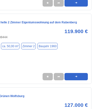
★
➦
➜
 helle 2 Zimmer Eigentumswohnung auf dem Rabenberg
119.900 €
 38444
ca. 50,00 m²
Zimmer 2
Baujahr 1960
★
➦
➜
Grünen Wolfsburg
127.000 €