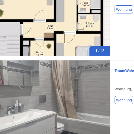
Wohnung
1 / 13
TraumWohnu
Wolfsburg,
Wohnung