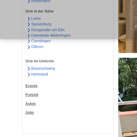
❯ Hohenstein
Orte in der Nähe
❯ Lehre
❯ Sassenburg
❯ Königslutter am Elm
❯ Oebisfelde-Weferlingen
❯ Cremlingen
❯ Gifhorn
Orte im Umkreis
❯ Braunschweig
❯ Helmstedt
Events
Freizeit
Autos
Jobs