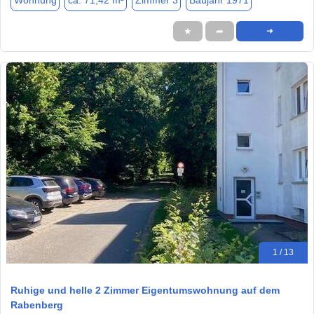
Wohnung
ca. 71,42 m²
Zimmer 3
Baujahr 1971
★
➦
➜
1 / 13
Ruhige und helle 2 Zimmer Eigentumswohnung auf dem
Rabenberg