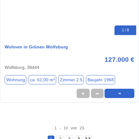
1 / 8
Wohnen in Grünen Wolfsburg
127.000 €
Wolfsburg, 38444
Wohnung
ca. 61,00 m²
Zimmer 2.5
Baujahr 1968
★
➦
➜
1 - 10 von 23
1
2
3
❯
❯❯