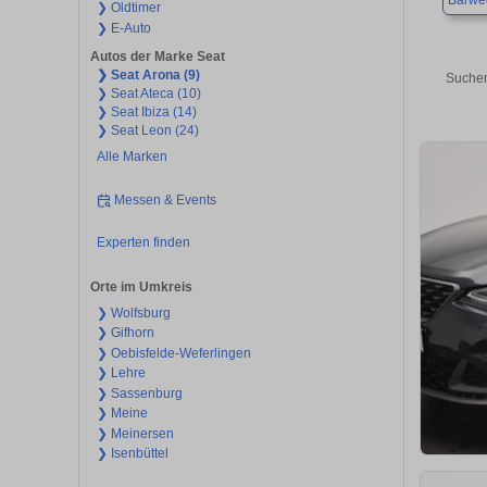
Barwe
❯ Oldtimer
❯ E-Auto
Autos der Marke Seat
❯ Seat Arona (9)
Suchen
❯ Seat Ateca (10)
❯ Seat Ibiza (14)
❯ Seat Leon (24)
Alle Marken
Messen & Events
Experten finden
Orte im Umkreis
❯ Wolfsburg
❯ Gifhorn
❯ Oebisfelde-Weferlingen
❯ Lehre
❯ Sassenburg
❯ Meine
❯ Meinersen
❯ Isenbüttel