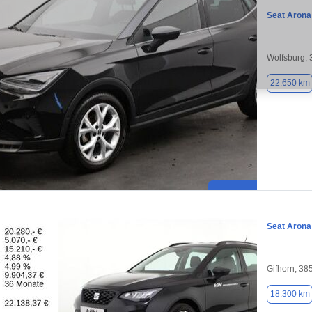
Seat Arona
Wolfsburg,
22.650 km
Seat Arona
Gifhorn, 38
18.300 km