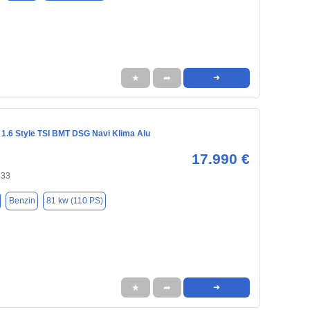
★
➦
➜
 1.6 Style TSI BMT DSG Navi Klima Alu
17.990 €
533
Benzin
81 kw (110 PS)
★
➦
➜