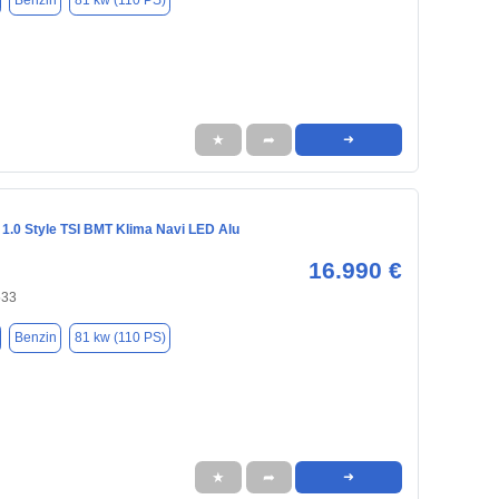
Benzin
81 kw (110 PS)
★
➦
➜
 1.0 Style TSI BMT Klima Navi LED Alu
16.990 €
533
Benzin
81 kw (110 PS)
★
➦
➜