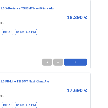
 1.0 X-Perience TSI BMT Navi Klima Alu
18.390 €
533
Benzin
85 kw (116 PS)
★
➦
➜
 1.0 FR-Line TSI BMT Navi Klima Alu
17.690 €
533
Benzin
85 kw (116 PS)