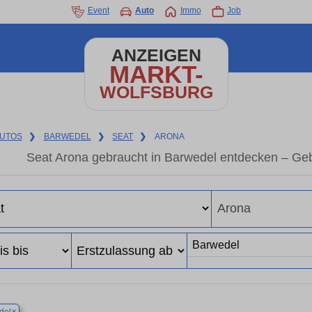
Event
Auto
Immo
Job
ANZEIGEN
MARKT-
WOLFSBURG
UTOS
❯
BARWEDEL
❯
SEAT
❯
ARONA
Seat Arona gebraucht in Barwedel entdecken – Ge
×