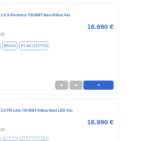
 1.0 X-Perience TSI BMT Navi Klima Alu
16.690 €
533
Benzin
81 kw (110 PS)
★
➦
➜
 1.0 FR-Line TSI BMT Klima Navi LED Alu
16.990 €
533