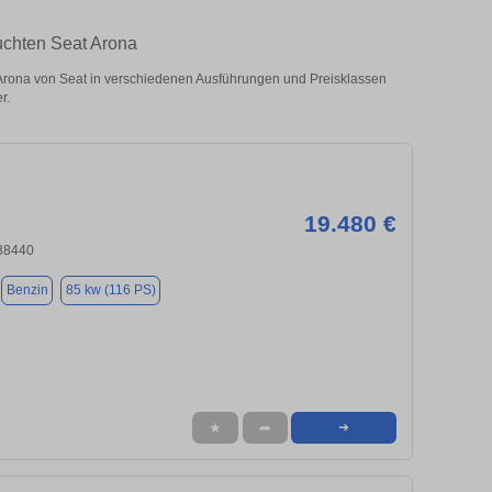
uchten Seat Arona
rona von Seat in verschiedenen Ausführungen und Preisklassen
r.
19.480 €
 38440
Benzin
85 kw (116 PS)
★
➦
➜