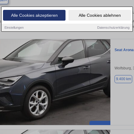
del
Finden Sie in Barwedel Ihren gebra
Alle Cookies akzeptieren
Alle Cookies ablehnen
 Sie in Barwedel einen Seat Arona Gebrauchtwagen? Entdecken Sie gebrauchte A
von privat und vom Händle
Einstellungen
Datenschutzerklärung
Seat Arona
Wolfsburg,
9.400 km