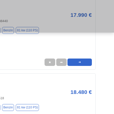
17.990 €
 38440
Benzin
81 kw (110 PS)
★
➦
➜
18.480 €
518
Benzin
81 kw (110 PS)