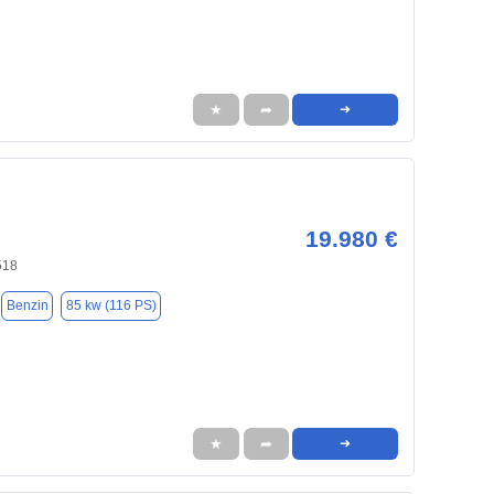
★
➦
➜
19.980 €
518
Benzin
85 kw (116 PS)
★
➦
➜