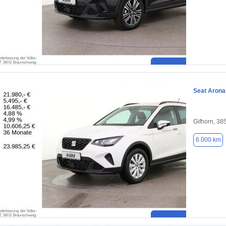
Seat Arona
Gifhorn, 38
6.000 km