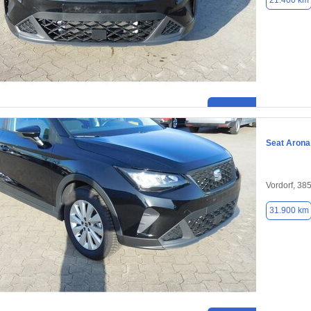
21.400 km
Seat Arona
Vordorf, 38
31.900 km