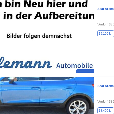
Seat Arona
Vordorf, 38
19.100 km
Seat Arona
Vordorf, 38
18.400 km