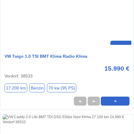
VW Taigo 1.0 TSI BMT Klima Radio Klima
15.990 €
Vordorf, 38533
17.200 km
Benzin
70 kw (95 PS)
★
➦
➜