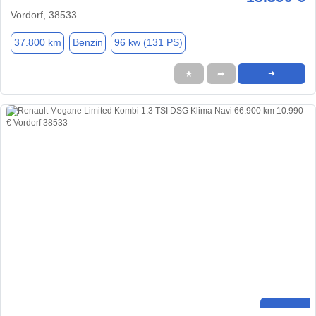
Vordorf, 38533
37.800 km
Benzin
96 kw (131 PS)
★
➦
➜