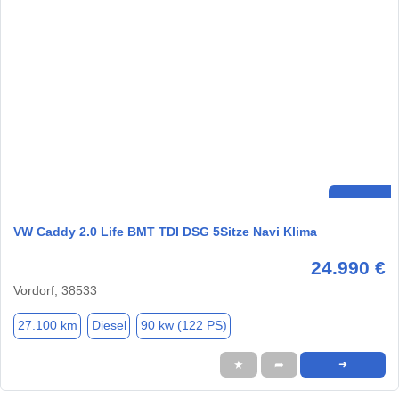
VW Caddy 2.0 Life BMT TDI DSG 5Sitze Navi Klima
24.990 €
Vordorf, 38533
27.100 km
Diesel
90 kw (122 PS)
★
➦
➜