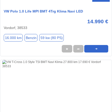
VW Polo 1.0 Life MPI BMT 4Trg Klima Navi LED
14.990 €
Vordorf, 38533
16.000 km
Benzin
59 kw (80 PS)
★
➦
➜