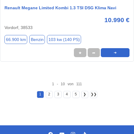
Renault Megane Limited Kombi 1.3 TSI DSG Klima Navi
10.990 €
Vordorf, 38533
66.900 km
Benzin
103 kw (140 PS)
★
➦
➜
1 - 10 von 111
1
2
3
4
5
❯
❯❯