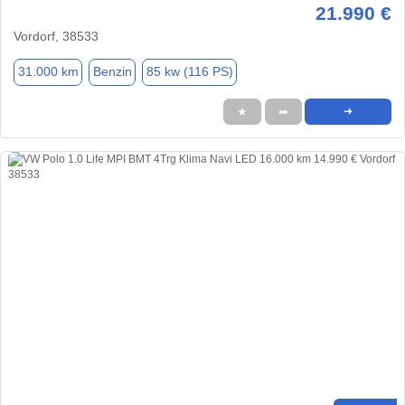
21.990 €
Vordorf, 38533
31.000 km
Benzin
85 kw (116 PS)
★
➦
➜