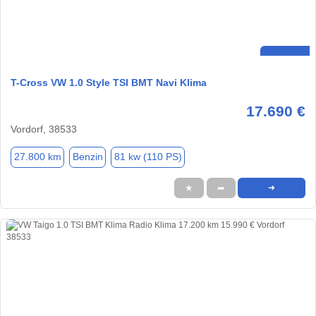
T-Cross VW 1.0 Style TSI BMT Navi Klima
17.690 €
Vordorf, 38533
27.800 km
Benzin
81 kw (110 PS)
★
➦
➜