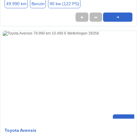
49.990 km
Benzin
90 kw (122 PS)
★
➦
➜
Toyota Avensis