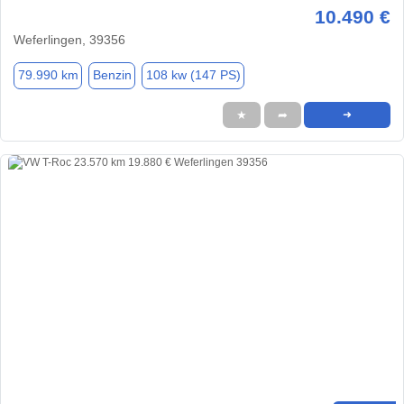
10.490 €
Weferlingen, 39356
79.990 km
Benzin
108 kw (147 PS)
★
➦
➜