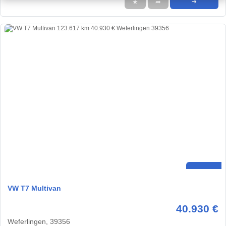
★
➦
➜
VW T7 Multivan
40.930 €
Weferlingen, 39356