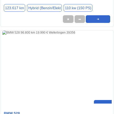
123.617 km
Hybrid (Benzin/Elekt
110 kw (150 PS)
★
➦
➜
BMW 528