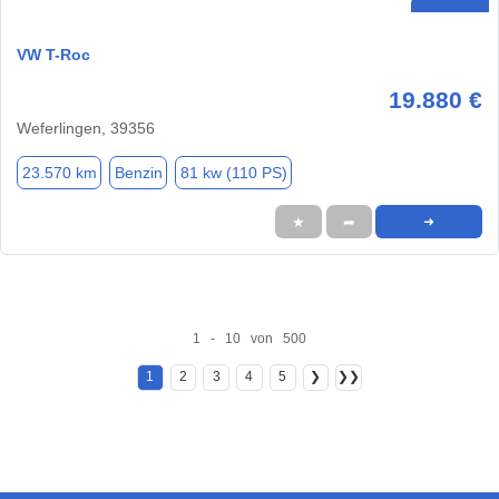
VW T-Roc
19.880 €
Weferlingen, 39356
23.570 km
Benzin
81 kw (110 PS)
★
➦
➜
1 - 10 von 500
1
2
3
4
5
❯
❯❯