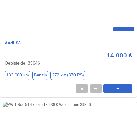
Audi S3
14.000 €
Oebisfelde, 39646
183.000 km
Benzin
272 kw (370 PS)
★
➦
➜