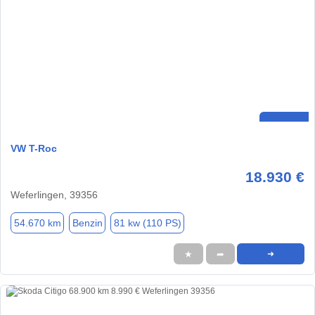
VW T-Roc
18.930 €
Weferlingen, 39356
54.670 km
Benzin
81 kw (110 PS)
★
➦
➜