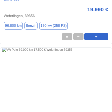
19.990 €
Weferlingen, 39356
96.800 km
Benzin
190 kw (258 PS)
★
➦
➜