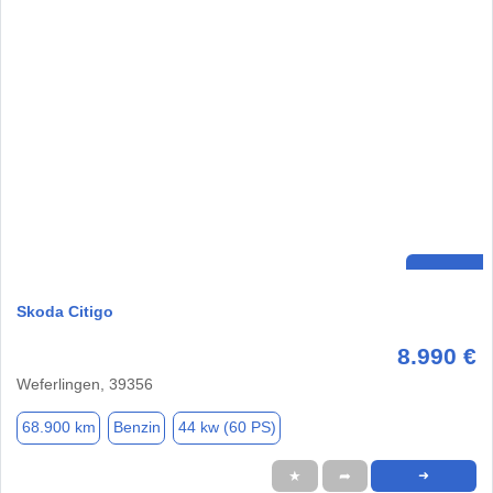
Skoda Citigo
8.990 €
Weferlingen, 39356
68.900 km
Benzin
44 kw (60 PS)
★
➦
➜