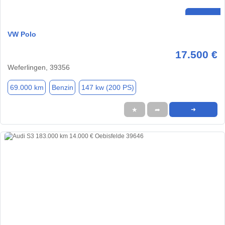
VW Polo
17.500 €
Weferlingen, 39356
69.000 km
Benzin
147 kw (200 PS)
★
➦
➜