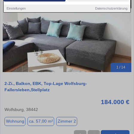
Einstellungen
Datenschutzerklärung
1 / 14
2-Zi., Balkon, EBK, Top-Lage Wolfsburg-
Fallersleben,Stellplatz
184.000 €
Wolfsburg, 38442
Wohnung
ca. 57,00 m²
Zimmer 2