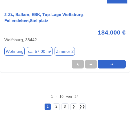
2-Zi., Balkon, EBK, Top-Lage Wolfsburg-
Fallersleben,Stellplatz
184.000 €
Wolfsburg, 38442
Wohnung
ca. 57,00 m²
Zimmer 2
★
➦
➜
1 - 10 von 24
1
2
3
❯
❯❯