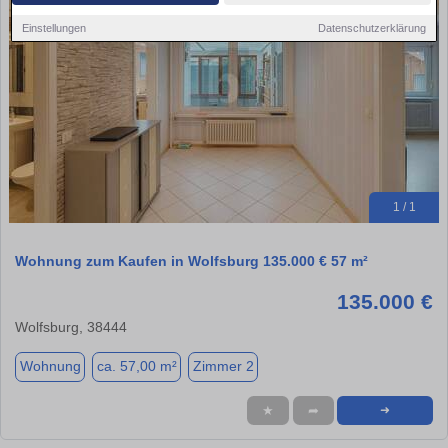
Einstellungen
Datenschutzerklärung
1 / 1
Wohnung zum Kaufen in Wolfsburg 135.000 € 57 m²
135.000 €
Wolfsburg, 38444
Wohnung
ca. 57,00 m²
Zimmer 2
★
➦
➜