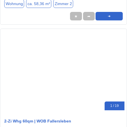
Wohnung
ca. 58,36 m²
Zimmer 2
★
➦
➜
1 / 19
2-Zi Whg 60qm | WOB Fallersleben