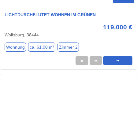
LICHTDURCHFLUTET WOHNEN IM GRÜNEN
119.000 €
Wolfsburg, 38444
Wohnung
ca. 61,00 m²
Zimmer 2
★
➦
➜