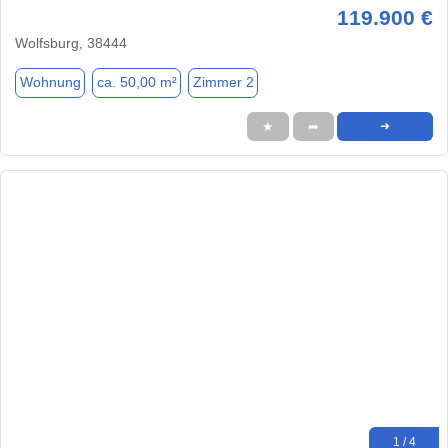
119.900 €
Wolfsburg, 38444
Wohnung
ca. 50,00 m²
Zimmer 2
★
➦
➜
1 / 4