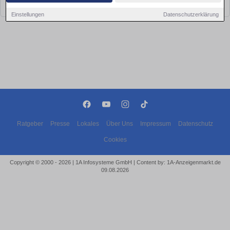
bald wieder vorbei!
Einstellungen
Datenschutzerklärung
Ratgeber
Presse
Lokales
Über Uns
Impressum
Datenschutz
Cookies
Copyright © 2000 - 2026 | 1A Infosysteme GmbH | Content by: 1A-Anzeigenmarkt.de
09.08.2026