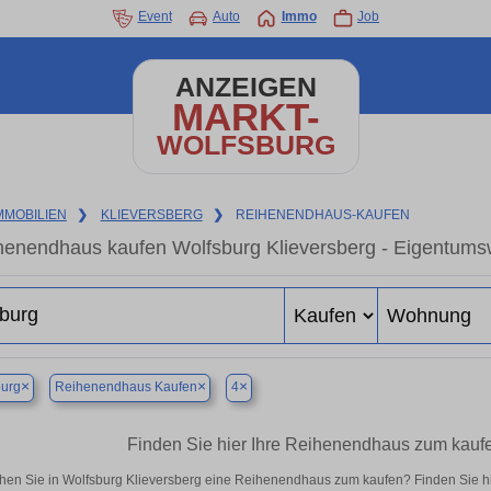
Event
Auto
Immo
Job
ANZEIGEN
MARKT-
WOLFSBURG
MMOBILIEN
❯
KLIEVERSBERG
❯
REIHENENDHAUS-KAUFEN
henendhaus kaufen Wolfsburg Klieversberg - Eigentumsw
×
×
×
burg
Reihenendhaus Kaufen
4
Finden Sie hier Ihre Reihenendhaus zum kaufe
hen Sie in Wolfsburg Klieversberg eine Reihenendhaus zum kaufen? Finden Sie h