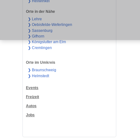
❯ Hellwinkel
Orte in der Nähe
❯ Lehre
❯ Oebisfelde-Weferlingen
❯ Sassenburg
❯ Gifhorn
❯ Königslutter am Elm
❯ Cremlingen
Orte im Umkreis
❯ Braunschweig
❯ Helmstedt
Events
Freizeit
Autos
Jobs