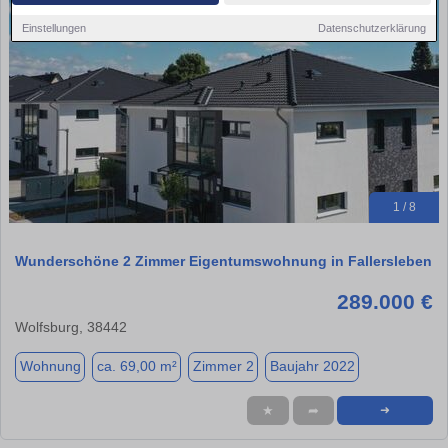
Einstellungen
Datenschutzerklärung
1 / 8
Wunderschöne 2 Zimmer Eigentumswohnung in Fallersleben
289.000 €
Wolfsburg, 38442
Wohnung
ca. 69,00 m²
Zimmer 2
Baujahr 2022
★
➦
➜