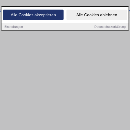
onnten wir derzeit keine passenden Objekte finden. Schauen Sie bald wieder vo
Alle Cookies akzeptieren
Alle Cookies ablehnen
Einstellungen
Datenschutzerklärung