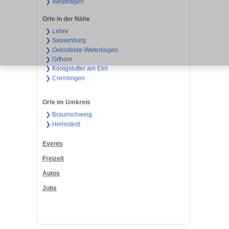
❯ Westhagen
Orte in der Nähe
❯ Lehre
❯ Sassenburg
❯ Oebisfelde-Weferlingen
❯ Gifhorn
❯ Königslutter am Elm
❯ Cremlingen
Orte im Umkreis
❯ Braunschweig
❯ Helmstedt
Events
Freizeit
Autos
Jobs