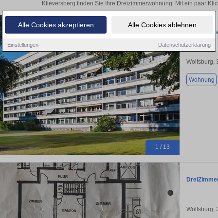
Klieversberg finden Sie Ihre Dreizimmerwohnung. Mit ein paar Kl
Alle Cookies akzeptieren
Alle Cookies ablehnen
Komfortabe
Einstellungen
Datenschutzerklärung
Wolfsburg,
Wohnung
1 / 13
DreiZimmer
Wolfsburg,