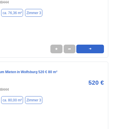
 38444
ca. 76,36 m²
Zimmer 3
★
➦
➜
m Mieten in Wolfsburg 520 € 80 m²
520 €
 38444
ca. 80,00 m²
Zimmer 3