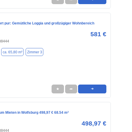
t pur: Gemütliche Loggia und großzügiger Wohnbereich
581 €
 38444
ca. 65,80 m²
Zimmer 3
★
➦
➜
m Mieten in Wolfsburg 498,97 € 68.54 m²
498,97 €
 38444