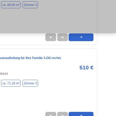
ca. 89,00 m²
Zimmer 3
★
➦
➜
umaufteilung für Ihre Familie 3.OG rechts
510 €
 38444
ca. 71,28 m²
Zimmer 3
★
➦
➜