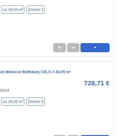
ca. 68,54 m²
Zimmer 3
★
➦
➜
m Mieten in Wolfsburg 728,71 € 84.05 m²
728,71 €
 38444
ca. 84,05 m²
Zimmer 3