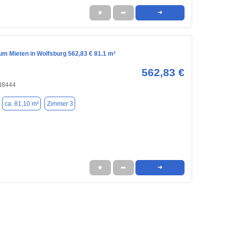
★
➦
➜
m Mieten in Wolfsburg 562,83 € 81.1 m²
562,83 €
 38444
ca. 81,10 m²
Zimmer 3
★
➦
➜