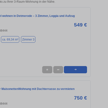
icks zu Ihrer 3-Raum-Wohnung in der Nähe.
l wohnen in Detmerode – 3 Zimmer, Loggia und Aufzug
549 €
 38444
ca. 69,34 m²
Zimmer 3
★
➦
➜
 MaisonettenWohnung mit Dachterrasse zu vermieten
750 €
 38444