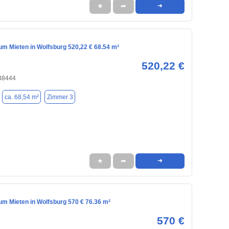
★
➦
➜
m Mieten in Wolfsburg 520,22 € 68.54 m²
520,22 €
 38444
ca. 68,54 m²
Zimmer 3
★
➦
➜
m Mieten in Wolfsburg 570 € 76.36 m²
570 €