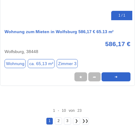
1 / 1
Wohnung zum Mieten in Wolfsburg 586,17 € 65.13 m²
586,17 €
Wolfsburg, 38448
Wohnung
ca. 65,13 m²
Zimmer 3
★
➦
➜
1 - 10 von 23
1
2
3
❯
❯❯