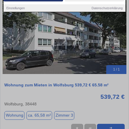
Einstellungen
Datenschutzerklärung
1 / 1
Wohnung zum Mieten in Wolfsburg 539,72 € 65.58 m²
539,72 €
Wolfsburg, 38448
Wohnung
ca. 65,58 m²
Zimmer 3
★
➦
➜