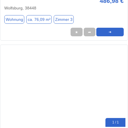
486,98 €
Wolfsburg, 38448
Wohnung
ca. 76,09 m²
Zimmer 3
★
➦
➜
1 / 1