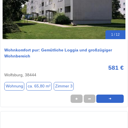
1 / 12
Wohnkomfort pur: Gemütliche Loggia und großzügiger
Wohnbereich
581 €
Wolfsburg, 38444
Wohnung
ca. 65,80 m²
Zimmer 3
★
➦
➜