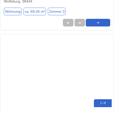
Wolfsburg, 38444
Wohnung
ca. 69,34 m²
Zimmer 3
★
➦
➜
1 / 8