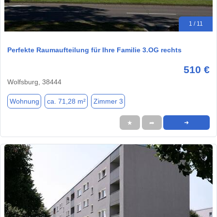
1 / 11
Perfekte Raumaufteilung für Ihre Familie 3.OG rechts
510 €
Wolfsburg, 38444
Wohnung
ca. 71,28 m²
Zimmer 3
★
➦
➜