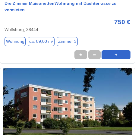
DreiZimmer MaisonettenWohnung mit Dachterrasse zu
vermieten
750 €
Wolfsburg, 38444
Wohnung
ca. 89,00 m²
Zimmer 3
★
➦
➜