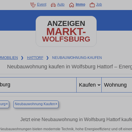
Event
Auto
Immo
Job
ANZEIGEN
MARKT-
WOLFSBURG
MMOBILIEN
❯
HATTORF
❯
NEUBAUWOHNUNG-KAUFEN
Neubauwohnung kaufen in Wolfsburg Hattorf – Energie
×
×
burg
Neubauwohnung Kaufen
Jetzt eine Neubauwohnung in Wolfsburg Hattorf kau
Neubauwohnungen bieten modernste Technik, hohe Energieeffizienz und oft eine