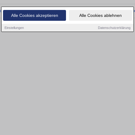
onnten wir derzeit keine passenden Objekte finden. Schauen Sie bald wieder vo
Alle Cookies akzeptieren
Alle Cookies ablehnen
Einstellungen
Datenschutzerklärung