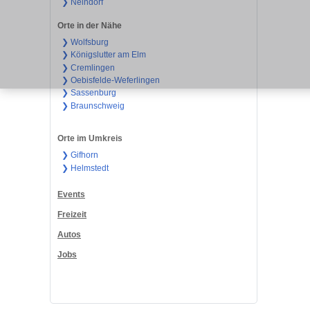
❯ Neindorf
Orte in der Nähe
❯ Wolfsburg
❯ Königslutter am Elm
❯ Cremlingen
❯ Oebisfelde-Weferlingen
❯ Sassenburg
❯ Braunschweig
Orte im Umkreis
❯ Gifhorn
❯ Helmstedt
Events
Freizeit
Autos
Jobs