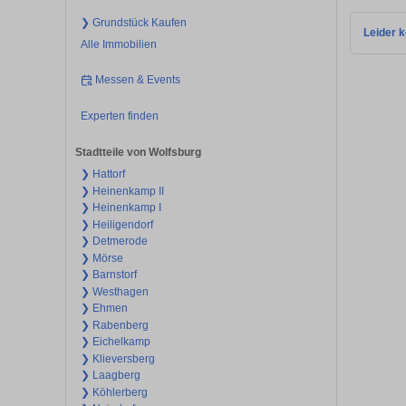
❯ Grundstück Kaufen
Leider k
Alle Immobilien
Messen & Events
Experten finden
Stadtteile von Wolfsburg
❯ Hattorf
❯ Heinenkamp II
❯ Heinenkamp I
❯ Heiligendorf
❯ Detmerode
❯ Mörse
❯ Barnstorf
❯ Westhagen
❯ Ehmen
❯ Rabenberg
❯ Eichelkamp
❯ Klieversberg
❯ Laagberg
❯ Köhlerberg