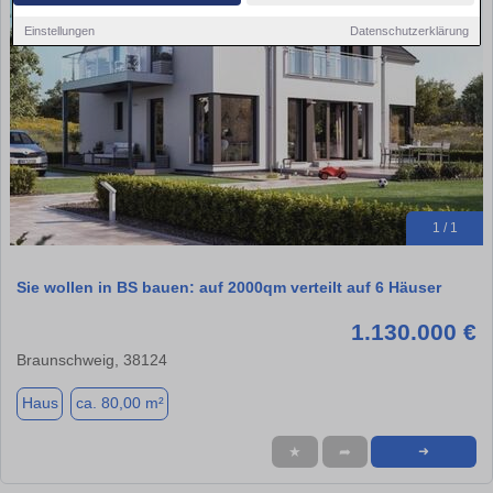
Einstellungen
Datenschutzerklärung
1 / 1
Sie wollen in BS bauen: auf 2000qm verteilt auf 6 Häuser
1.130.000 €
Braunschweig, 38124
Haus
ca. 80,00 m²
★
➦
➜