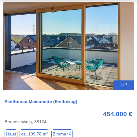
1 / 7
Penthouse-Maisonette (Erstbezug)
454.000 €
Braunschweig, 38124
Haus
ca. 109,78 m²
Zimmer 4