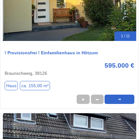
1 / 11
! Provisionsfrei ! Einfamilienhaus in Hötzum
595.000 €
Braunschweig, 38126
Haus
ca. 155,00 m²
★
➦
➜