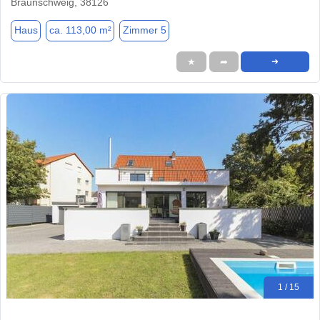
Braunschweig, 38126
Haus
ca. 113,00 m²
Zimmer 5
★
➦
➜
1 / 15