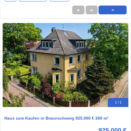
★
➦
➜
1 / 1
Haus zum Kaufen in Braunschweig 925.000 € 260 m²
925.000 €