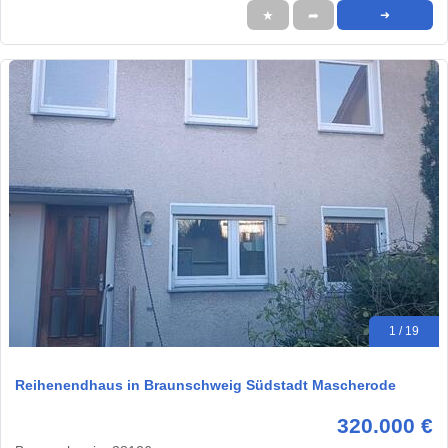
★
➦
➜
1 / 19
Reihenendhaus in Braunschweig Südstadt Mascherode
320.000 €