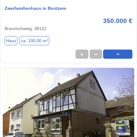
Zweifamilienhaus in Broitzem
350.000 €
Braunschweig, 38122
Haus
ca. 190,00 m²
★
➦
➜