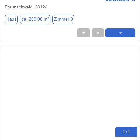
Braunschweig, 38124
Haus
ca. 260,00 m²
Zimmer 9
★
➦
➜
1 / 1