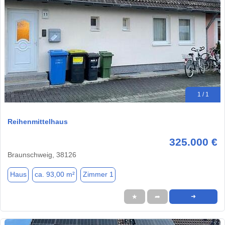
1 / 1
Reihenmittelhaus
325.000 €
Braunschweig, 38126
Haus
ca. 93,00 m²
Zimmer 1
★
➦
➜