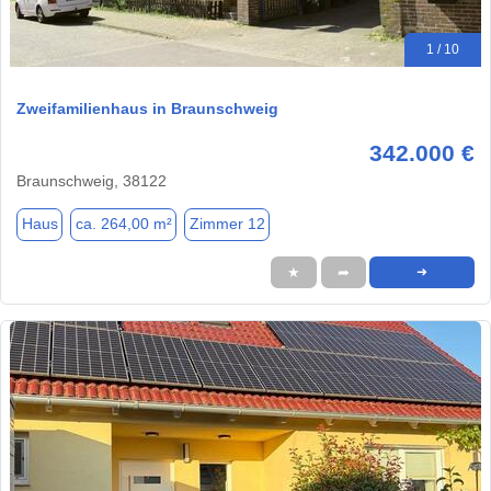
1 / 10
Zweifamilienhaus in Braunschweig
342.000 €
Braunschweig, 38122
Haus
ca. 264,00 m²
Zimmer 12
★
➦
➜