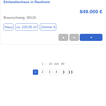
Einfamilienhaus in Rautheim
849.000 €
Braunschweig, 38126
Haus
ca. 220,00 m²
Zimmer 6
★
➦
➜
1 - 10 von 40
1
2
3
4
❯
❯❯