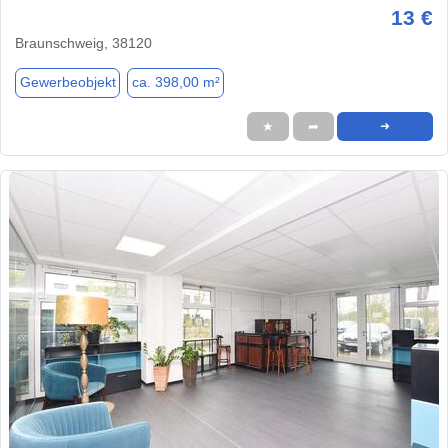
13 €
Braunschweig, 38120
Gewerbeobjekt
ca. 398,00 m²
★
➦
➜
1 / 9