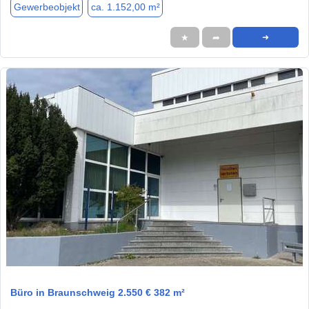
Gewerbeobjekt
ca. 1.152,00 m²
★
➦
➜
1 / 1
Büro in Braunschweig 2.550 € 382 m²