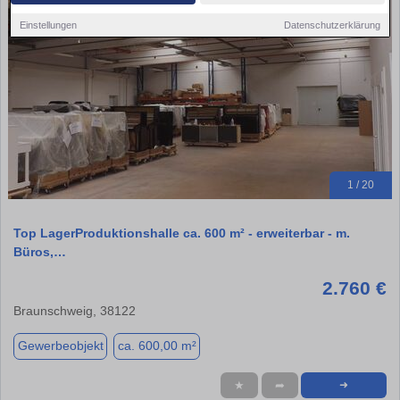
Einstellungen
Datenschutzerklärung
1 / 20
Top LagerProduktionshalle ca. 600 m² - erweiterbar - m.
Büros,…
2.760 €
Braunschweig, 38122
Gewerbeobjekt
ca. 600,00 m²
★
➦
➜