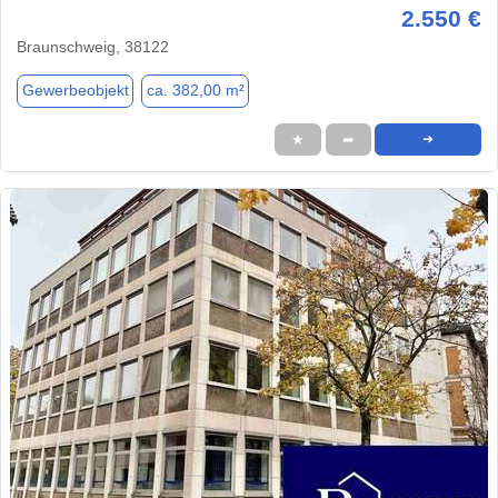
2.550 €
Braunschweig, 38122
Gewerbeobjekt
ca. 382,00 m²
★
➦
➜
1 / 1