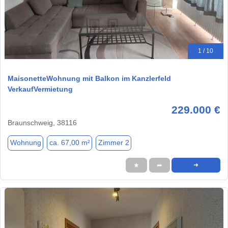
1 / 10
MaisonetteWohnung mit Balkon im Kanzlerfeld
VerkaufVermietung
229.000 €
Braunschweig, 38116
Wohnung
ca. 67,00 m²
Zimmer 2
★
➦
➜