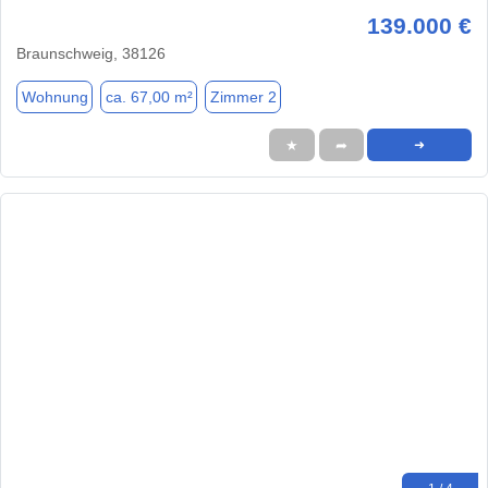
139.000 €
Braunschweig, 38126
Wohnung
ca. 67,00 m²
Zimmer 2
★
➦
➜