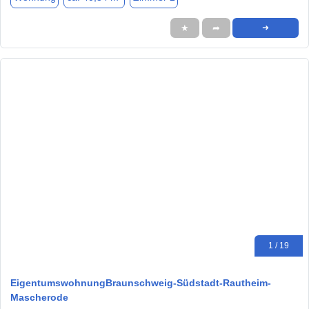
★
➦
➜
1 / 19
EigentumswohnungBraunschweig-Südstadt-Rautheim-
Mascherode