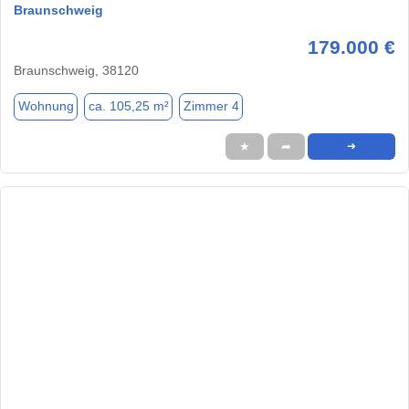
Braunschweig
179.000 €
Braunschweig, 38120
Wohnung
ca. 105,25 m²
Zimmer 4
★
➦
➜