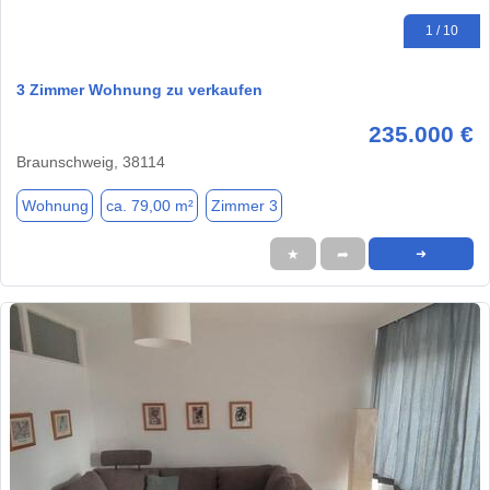
1 / 10
3 Zimmer Wohnung zu verkaufen
235.000 €
Braunschweig, 38114
Wohnung
ca. 79,00 m²
Zimmer 3
★
➦
➜