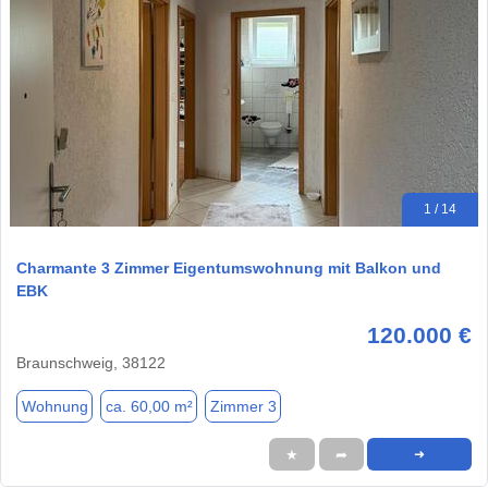
1 / 14
Charmante 3 Zimmer Eigentumswohnung mit Balkon und
EBK
120.000 €
Braunschweig, 38122
Wohnung
ca. 60,00 m²
Zimmer 3
★
➦
➜