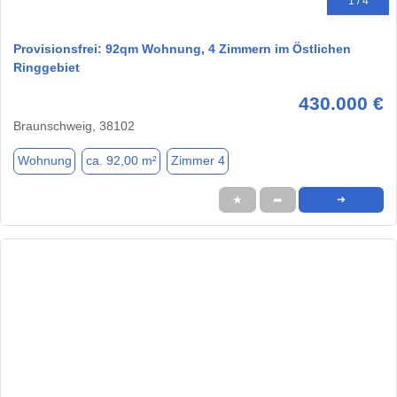
1 / 4
Provisionsfrei: 92qm Wohnung, 4 Zimmern im Östlichen
Ringgebiet
430.000 €
Braunschweig, 38102
Wohnung
ca. 92,00 m²
Zimmer 4
★
➦
➜