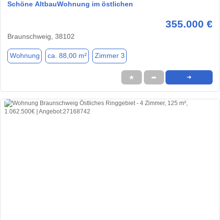
Schöne AltbauWohnung im östlichen
355.000 €
Braunschweig, 38102
Wohnung
ca. 88,00 m²
Zimmer 3
★
➦
➜