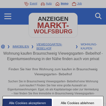
Event
Auto
Immo
Job
ANZEIGEN
MARKT-
WOLFSBURG
VIEWEGSGARTEN-
WOHNUNG-
❯
IMMOBILIEN
❯
❯
BEBELHOF
KAUFEN
Wohnung kaufen Braunschweig Viewegsgarten- Bebelhof -
Eigentumswohnung in der Nähe finden auch von privat
Finden Sie hier Ihre Wohnung zum kaufen in Braunschweig
Viewegsgarten- Bebelhof
Suchen Sie in Braunschweig Viewegsgarten- Bebelhof eine Wohnung
zum kaufen? Finden Sie hier eine große Auswahl an
Eigentumswohnungen. Egal, ob als Kapitalanlage oder zur Vermietung
– hier finden Sie Ihre Immobilie in Braunschweig Viewegsgarten-
Bebelhof oder in der Nähe.
Alle Cookies akzeptieren
Alle Cookies ablehnen