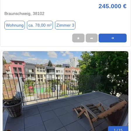
245.000 €
Braunschweig, 38102
Wohnung
ca. 78,00 m²
Zimmer 3
★
➦
➜
1 / 15