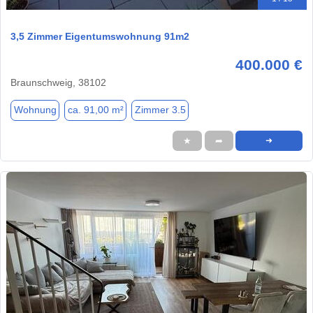
3,5 Zimmer Eigentumswohnung 91m2
400.000 €
Braunschweig, 38102
Wohnung
ca. 91,00 m²
Zimmer 3.5
★
➦
➜