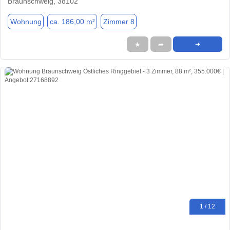
Braunschweig, 38102
Wohnung
ca. 186,00 m²
Zimmer 8
★
➦
➜
1 / 12