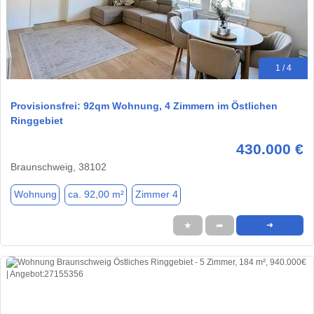
1 / 4
Provisionsfrei: 92qm Wohnung, 4 Zimmern im Östlichen
Ringgebiet
430.000 €
Braunschweig, 38102
Wohnung
ca. 92,00 m²
Zimmer 4
★
➦
➜