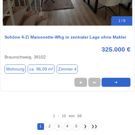
1 / 9
Schöne 4-Zi Maisonette-Whg in zentraler Lage ohne Makler
325.000 €
Braunschweig, 38102
Wohnung
ca. 96,09 m²
Zimmer 4
★
➦
➜
1 - 10 von 68
1
2
3
4
5
❯
❯❯