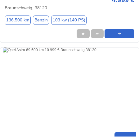
Braunschweig, 38120
136.500 km
Benzin
103 kw (140 PS)
★
➦
➜