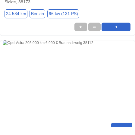
Sickte, 38173
24.584 km
Benzin
96 kw (131 PS)
★
➦
➜