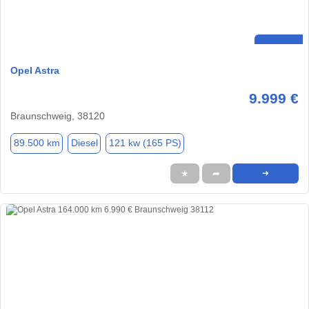
Opel Astra
9.999 €
Braunschweig, 38120
89.500 km
Diesel
121 kw (165 PS)
★
➦
➜