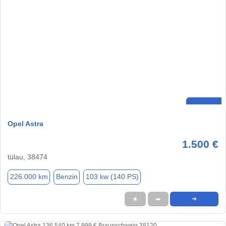
Opel Astra
1.500 €
tülau, 38474
226.000 km
Benzin
103 kw (140 PS)
★
➦
➜