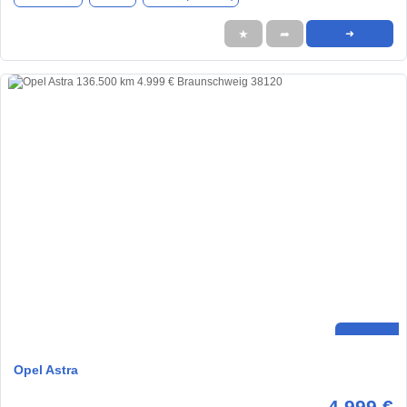
★
➦
➜
Opel Astra
4.999 €