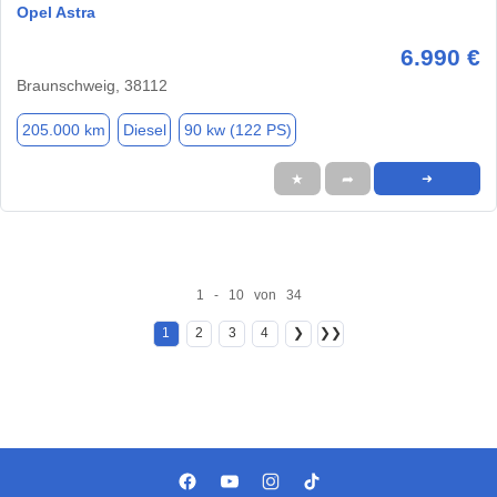
Opel Astra
6.990 €
Braunschweig, 38112
205.000 km
Diesel
90 kw (122 PS)
★
➦
➜
1 - 10 von 34
1
2
3
4
❯
❯❯