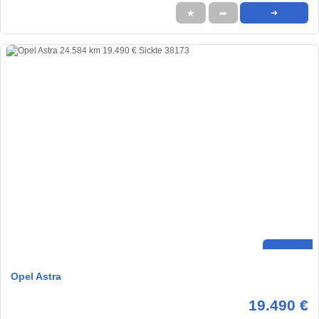
★
➦
➜
Opel Astra
19.490 €