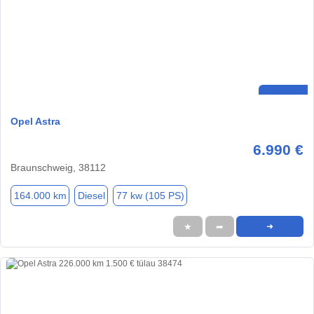
Opel Astra
6.990 €
Braunschweig, 38112
164.000 km
Diesel
77 kw (105 PS)
★
➦
➜