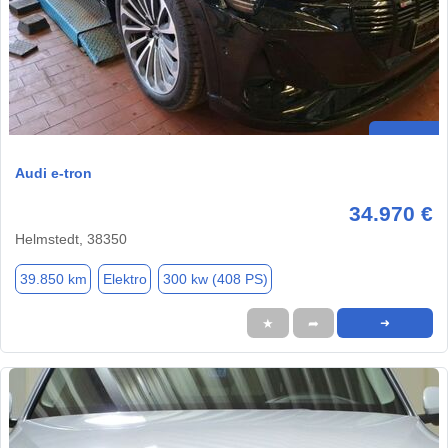
Audi e-tron
34.970 €
Helmstedt, 38350
39.850 km
Elektro
300 kw (408 PS)
★
➦
➜