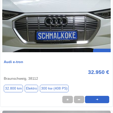
Audi e-tron
32.950 €
Braunschweig, 38112
32.800 km
Elektro
300 kw (408 PS)
★
➦
➜