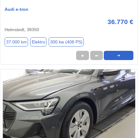
Audi e-tron
36.770 €
Helmstedt, 38350
37.000 km
Elektro
300 kw (408 PS)
★
➦
➜