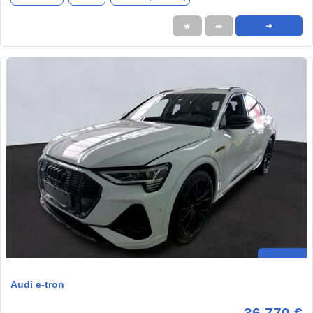
★
➦
➜
Audi e-tron
36.770 €