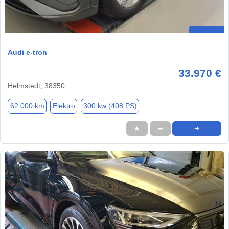
Audi e-tron
33.970 €
Helmstedt, 38350
62.000 km
Elektro
300 kw (408 PS)
★
➦
➜