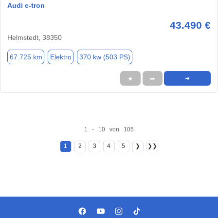
Audi e-tron
43.490 €
Helmstedt, 38350
67.725 km
Elektro
370 kw (503 PS)
★
➦
➜
1 - 10 von 105
1
2
3
4
5
❯
❯❯