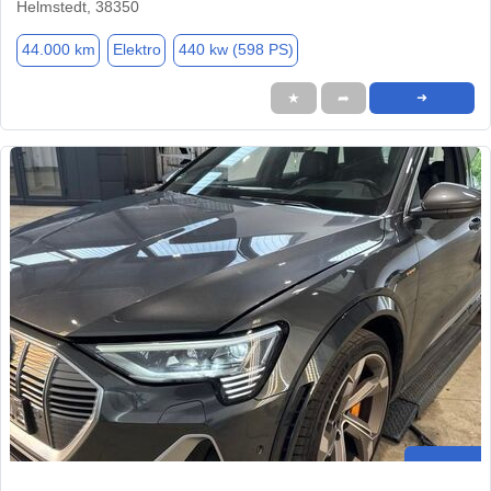
Helmstedt, 38350
44.000 km
Elektro
440 kw (598 PS)
★
➦
➜