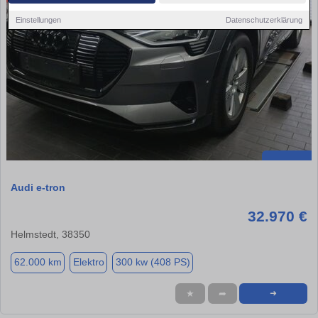
Einstellungen
Datenschutzerklärung
Audi e-tron
32.970 €
Helmstedt, 38350
62.000 km
Elektro
300 kw (408 PS)
★
➦
➜