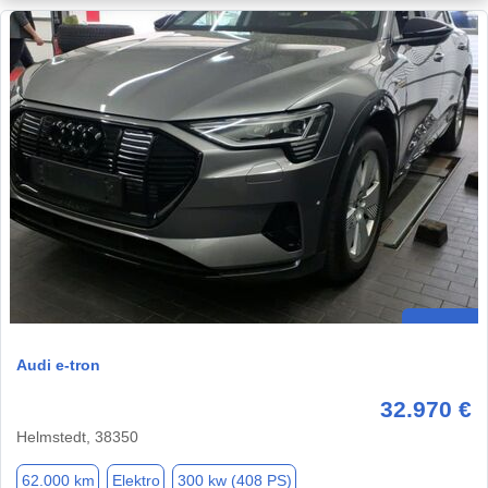
Audi e-tron
32.970 €
Helmstedt, 38350
62.000 km
Elektro
300 kw (408 PS)