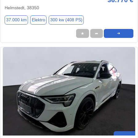
Helmstedt, 38350
37.000 km
Elektro
300 kw (408 PS)
★
➦
➜