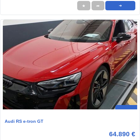
★
➦
➜
Audi RS e-tron GT
64.890 €