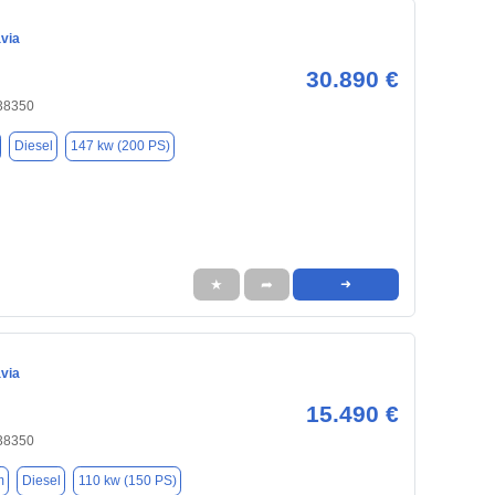
via
30.890 €
 38350
Diesel
147 kw (200 PS)
★
➦
➜
via
15.490 €
 38350
m
Diesel
110 kw (150 PS)