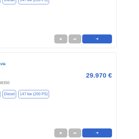
Diesel
147 kw (200 PS)
★
➦
➜
via
29.970 €
 38350
Diesel
147 kw (200 PS)
★
➦
➜