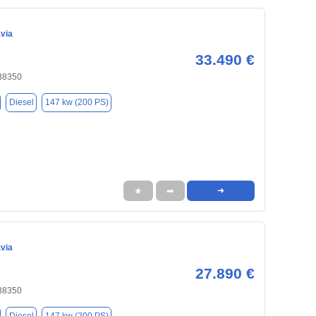
via
33.490 €
 38350
Diesel
147 kw (200 PS)
★
➦
➜
via
27.890 €
 38350