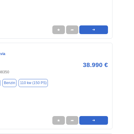
★
➦
➜
via
38.990 €
 38350
Benzin
110 kw (150 PS)
★
➦
➜