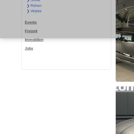
❯ Sickte
❯ Rühen
❯ Velpke
Events
Freizeit
Immobilien
Jobs