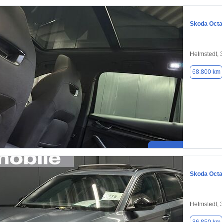
Skoda Octa
Helmstedt,
68.800 km
Skoda Octa
Helmstedt,