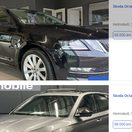
Skoda Octa
Helmstedt,
89.000 km
Skoda Octa
Helmstedt,
98.000 km