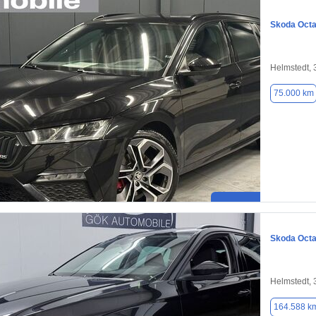
Skoda Octa
Helmstedt,
75.000 km
Skoda Octa
Helmstedt,
164.588 k