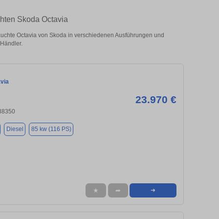
chten Skoda Octavia
uchte Octavia von Skoda in verschiedenen Ausführungen und
 Händler.
via
23.970 €
 38350
Diesel
85 kw (116 PS)
★
➦
➜