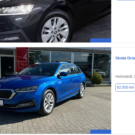
Skoda Octa
Helmstedt,
82.000 km