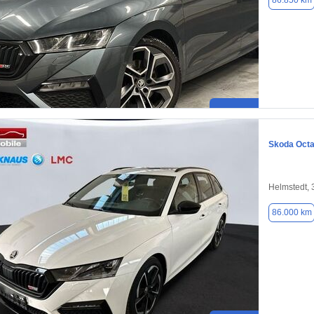
86.850 km
Skoda Octa
Helmstedt,
86.000 km