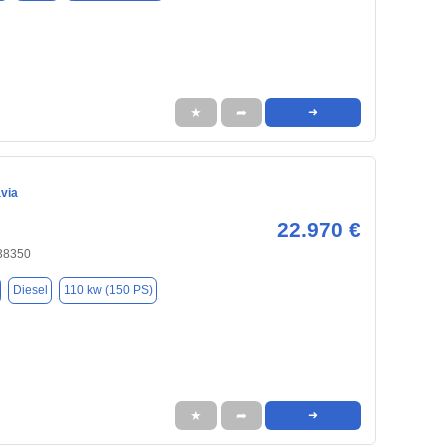
★
➦
➜
via
22.970 €
 38350
Diesel
110 kw (150 PS)
★
➦
➜