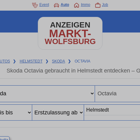
Event
Auto
Immo
Job
ANZEIGEN
MARKT-
WOLFSBURG
UTOS
❯
HELMSTEDT
❯
SKODA
❯
OCTAVIA
Skoda Octavia gebraucht in Helmstedt entdecken – 
×