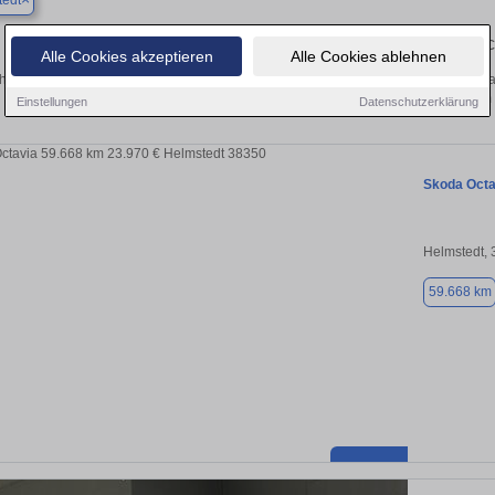
tedt
Finden Sie in Helmstedt Ihren gebrau
Alle Cookies akzeptieren
Alle Cookies ablehnen
hen Sie in Helmstedt einen Skoda Octavia Gebrauchtwagen? Entdecken Sie gebra
Preisklassen von privat und vom
Einstellungen
Datenschutzerklärung
Skoda Octa
Helmstedt,
59.668 km