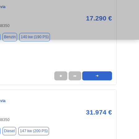
via
17.290 €
 38350
Benzin
140 kw (190 PS)
★
➦
➜
via
31.974 €
 38350
Diesel
147 kw (200 PS)