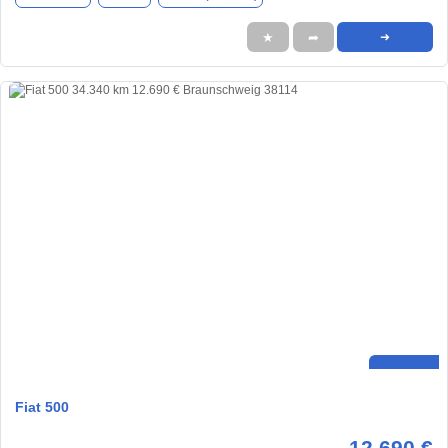
★
➦
➜
Fiat 500
12.690 €