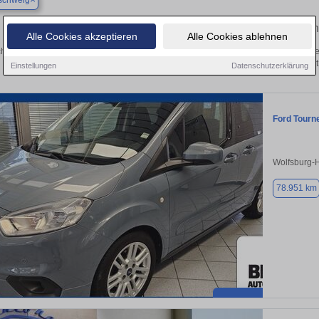
schweig
Finden Sie in Braunschweig Ihren gebrauch
Alle Cookies akzeptieren
Alle Cookies ablehnen
hen Sie in Braunschweig einen Ford Tourneo Courier Gebrauchtwagen? Entdecken
Ausführungen und Preisklassen von privat
Einstellungen
Datenschutzerklärung
Ford Tourn
Wolfsburg-H
78.951 km