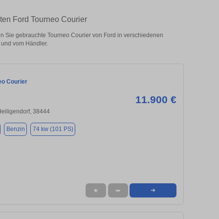
ten Ford Tourneo Courier
 Sie gebrauchte Tourneo Courier von Ford in verschiedenen
 und vom Händler.
eo Courier
11.900 €
eiligendorf, 38444
Benzin
74 kw (101 PS)
★
➦
➜