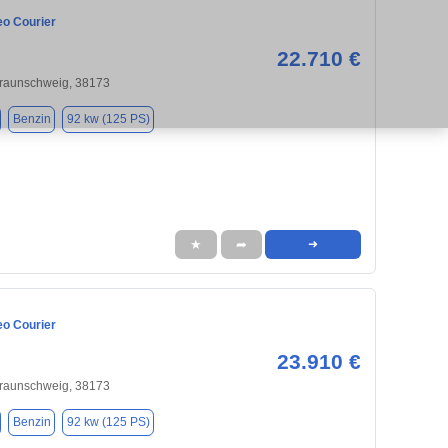
eo Courier
22.710 €
Braunschweig, 38173
Benzin
92 kw (125 PS)
★
➦
➜
eo Courier
23.910 €
Braunschweig, 38173
Benzin
92 kw (125 PS)