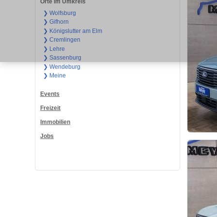
Orte im Umkreis
❯ Wolfsburg
❯ Gifhorn
❯ Königslutter am Elm
❯ Cremlingen
❯ Lehre
❯ Sassenburg
❯ Wendeburg
❯ Meine
Events
Freizeit
Immobilien
Jobs