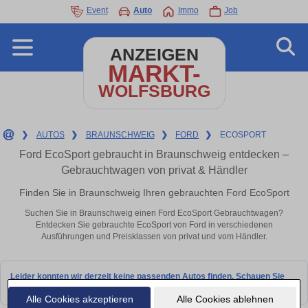
Event
Auto
Immo
Job
ANZEIGEN
MARKT-
WOLFSBURG
❯
AUTOS
❯
BRAUNSCHWEIG
❯
FORD
❯
ECOSPORT
Ford EcoSport gebraucht in Braunschweig entdecken –
Gebrauchtwagen von privat & Händler
Finden Sie in Braunschweig Ihren gebrauchten Ford EcoSport
Suchen Sie in Braunschweig einen Ford EcoSport Gebrauchtwagen?
Entdecken Sie gebrauchte EcoSport von Ford in verschiedenen
Ausführungen und Preisklassen von privat und vom Händler.
Leider konnten wir derzeit keine passenden Autos finden. Schauen Sie
bald wieder vorbei!
Alle Cookies akzeptieren
Alle Cookies ablehnen