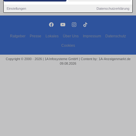
Einstellungen
Datenschutzerklärung
Ratgeber
Presse
Lokales
Über Uns
Impressum
Datenschutz
Cookies
Copyright © 2000 - 2026 | 1A Infosysteme GmbH | Content by: 1A-Anzeigenmarkt.de
09.08.2026