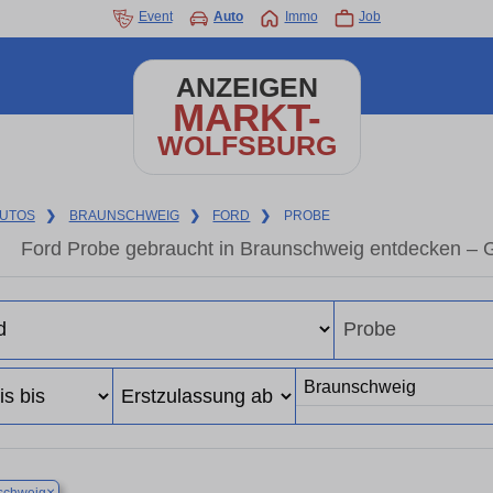
Event
Auto
Immo
Job
ANZEIGEN
MARKT-
WOLFSBURG
UTOS
❯
BRAUNSCHWEIG
❯
FORD
❯
PROBE
Ford Probe gebraucht in Braunschweig entdecken – 
×