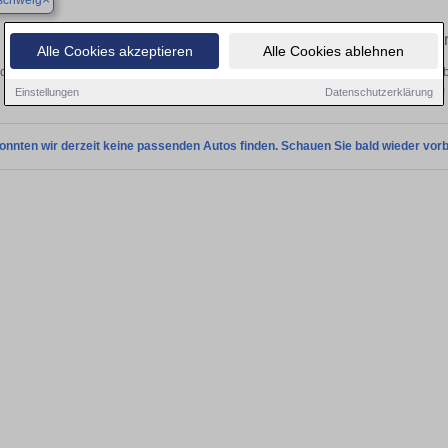
schweig
Finden Sie in Braunschweig Ihren geb
Alle Cookies akzeptieren
Alle Cookies ablehnen
chen Sie in Braunschweig einen Ford Probe Gebrauchtwagen? Entdecken Sie geb
Preisklassen von privat und vom
Einstellungen
Datenschutzerklärung
onnten wir derzeit keine passenden Autos finden. Schauen Sie bald wieder vorb