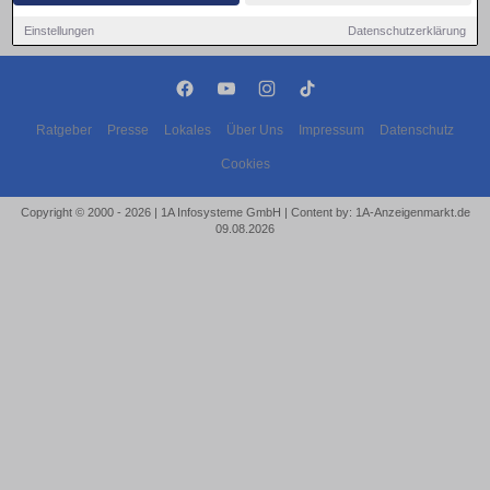
Einstellungen
Datenschutzerklärung
Ratgeber
Presse
Lokales
Über Uns
Impressum
Datenschutz
Cookies
Copyright © 2000 - 2026 | 1A Infosysteme GmbH | Content by: 1A-Anzeigenmarkt.de
09.08.2026