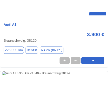
Audi A1
3.900 €
Braunschweig, 38120
228.000 km
Benzin
63 kw (86 PS)
★
➦
➜