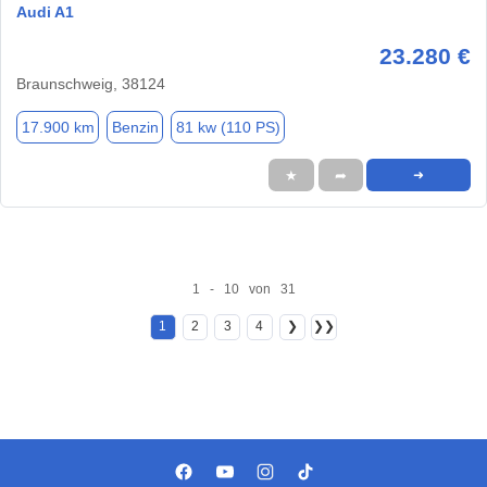
Audi A1
23.280 €
Braunschweig, 38124
17.900 km
Benzin
81 kw (110 PS)
★
➦
➜
1 - 10 von 31
1
2
3
4
❯
❯❯