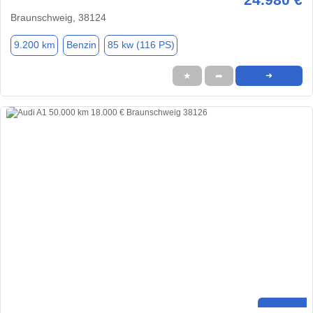
Braunschweig, 38124
9.200 km
Benzin
85 kw (116 PS)
★
➦
➜