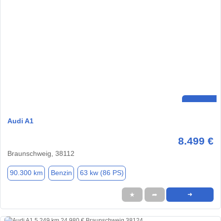
Audi A1
8.499 €
Braunschweig, 38112
90.300 km
Benzin
63 kw (86 PS)
★
➦
➜