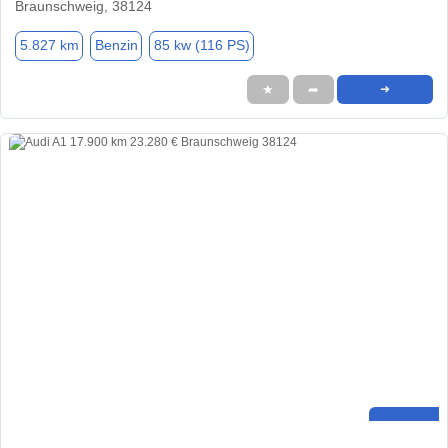
Braunschweig, 38124
5.827 km
Benzin
85 kw (116 PS)
★
➦
➜