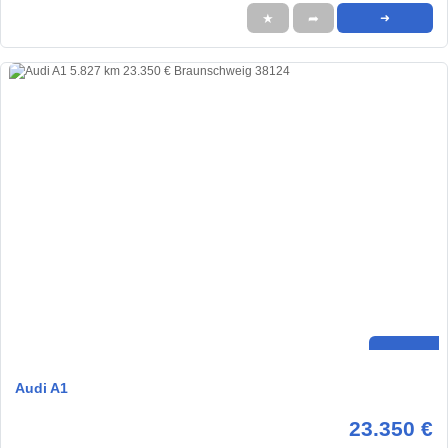
★
➦
➜
Audi A1
23.350 €