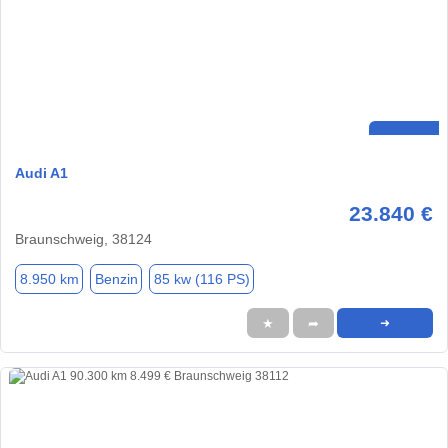
Audi A1
23.840 €
Braunschweig, 38124
8.950 km
Benzin
85 kw (116 PS)
★
➦
➜