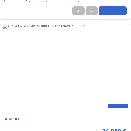
★
➦
➜
Audi A1
24.980 €