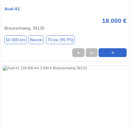
Audi A1
18.000 €
Braunschweig, 38126
50.000 km
Benzin
70 kw (95 PS)
★
➦
➜