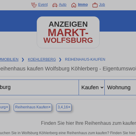
Event
Auto
Immo
Job
ANZEIGEN
MARKT-
WOLFSBURG
MMOBILIEN
❯
KOEHLERBERG
❯
REIHENHAUS-KAUFEN
eihenhaus kaufen Wolfsburg Köhlerberg - Eigentumswoh
×
×
×
burg
Reihenhaus Kaufen
3,4,16
Finden Sie hier Ihre Reihenhaus zum kaufe
uchen Sie in Wolfsburg Köhlerberg eine Reihenhaus zum kaufen? Finden Sie hie