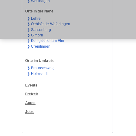
❯ Westhagen
Orte in der Nähe
❯ Lehre
❯ Oebisfelde-Weferlingen
❯ Sassenburg
❯ Gifhorn
❯ Königslutter am Elm
❯ Cremlingen
Orte im Umkreis
❯ Braunschweig
❯ Helmstedt
Events
Freizeit
Autos
Jobs