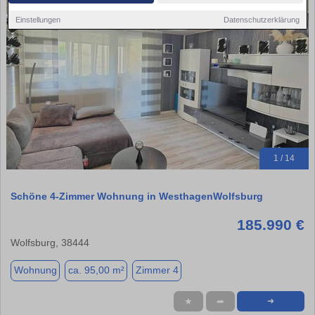
Einstellungen
Datenschutzerklärung
1 / 14
Schöne 4-Zimmer Wohnung in WesthagenWolfsburg
185.990 €
Wolfsburg, 38444
Wohnung
ca. 95,00 m²
Zimmer 4
★
➦
➜