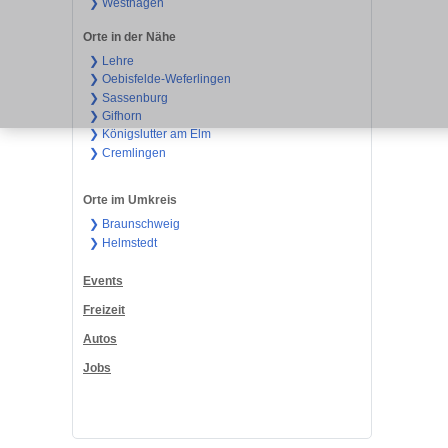
❯ Westhagen
Orte in der Nähe
❯ Lehre
❯ Oebisfelde-Weferlingen
❯ Sassenburg
❯ Gifhorn
❯ Königslutter am Elm
❯ Cremlingen
Orte im Umkreis
❯ Braunschweig
❯ Helmstedt
Events
Freizeit
Autos
Jobs