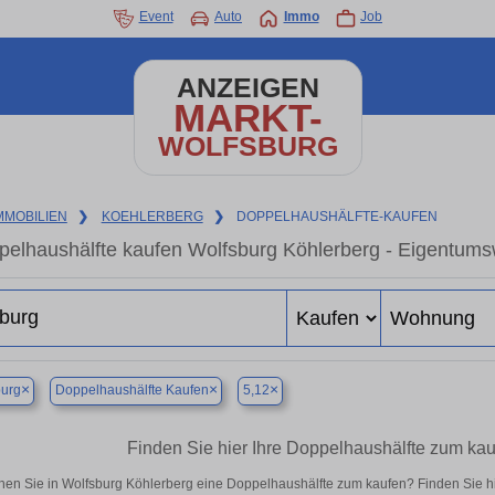
Event
Auto
Immo
Job
ANZEIGEN
MARKT-
WOLFSBURG
MMOBILIEN
❯
KOEHLERBERG
❯
DOPPELHAUSHÄLFTE-KAUFEN
elhaushälfte kaufen Wolfsburg Köhlerberg - Eigentums
×
×
×
burg
Doppelhaushälfte Kaufen
5,12
Finden Sie hier Ihre Doppelhaushälfte zum kau
hen Sie in Wolfsburg Köhlerberg eine Doppelhaushälfte zum kaufen? Finden Sie h