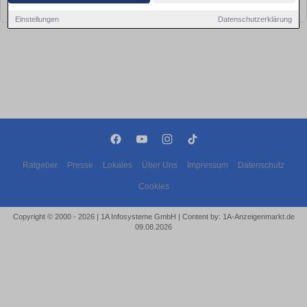
bald wieder vorbei!
Einstellungen
Datenschutzerklärung
Ratgeber
Presse
Lokales
Über Uns
Impressum
Datenschutz
Cookies
Copyright © 2000 - 2026 | 1A Infosysteme GmbH | Content by: 1A-Anzeigenmarkt.de
09.08.2026