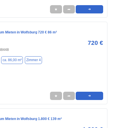
★
➦
➜
m Mieten in Wolfsburg 720 € 86 m²
720 €
 38448
ca. 86,00 m²
Zimmer 4
★
➦
➜
m Mieten in Wolfsburg 1.800 € 139 m²