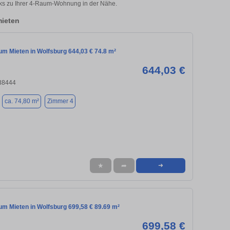
icks zu Ihrer 4-Raum-Wohnung in der Nähe.
ieten
m Mieten in Wolfsburg 644,03 € 74.8 m²
644,03 €
 38444
ca. 74,80 m²
Zimmer 4
★
➦
➜
m Mieten in Wolfsburg 699,58 € 89.69 m²
699,58 €