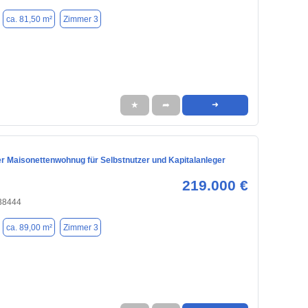
ca. 81,50 m²
Zimmer 3
★
➦
➜
r Maisonettenwohnug für Selbstnutzer und Kapitalanleger
219.000 €
 38444
ca. 89,00 m²
Zimmer 3