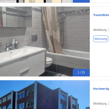
TraumWohnu
Wolfsburg,
Wohnung
1 / 15
Hochwertig
Wolfsburg,