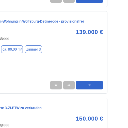
i.-Wohnung in Wolfsburg-Detmerode - provisionsfrei
139.000 €
 38444
ca. 80,00 m²
Zimmer 3
★
➦
➜
rte 3-Zi-ETW zu verkaufen
150.000 €
 38444