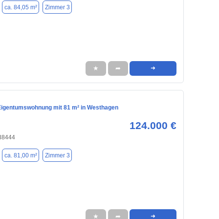
ca. 84,05 m²
Zimmer 3
★
➦
➜
igentumswohnung mit 81 m² in Westhagen
124.000 €
 38444
ca. 81,00 m²
Zimmer 3
★
➦
➜