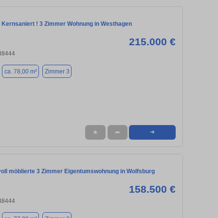
- Kernsaniert ! 3 Zimmer Wohnung in Westhagen
215.000 €
 38444
ca. 78,00 m²
Zimmer 3
★
➦
➜
 voll möblierte 3 Zimmer Eigentumswohnung in Wolfsburg
158.500 €
 38444