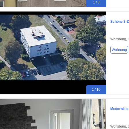
1 / 8
Schöne 3-Z
Wolfsburg,
Wohnung
1 / 10
Modernisie
Wolfsburg,