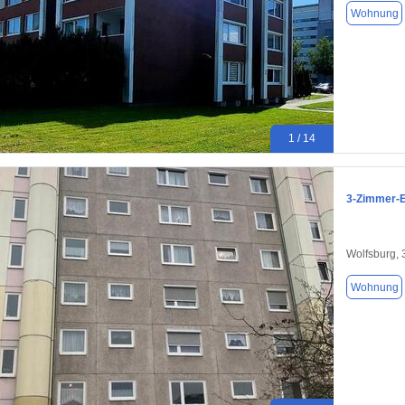
Wohnung
1 / 14
3‑Zimmer‑E
Wolfsburg,
Wohnung