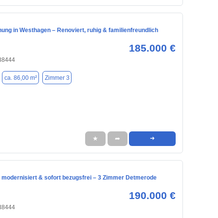
ng in Westhagen – Renoviert, ruhig & familienfreundlich
185.000 €
 38444
ca. 86,00 m²
Zimmer 3
★
➦
➜
 modernisiert & sofort bezugsfrei – 3 Zimmer Detmerode
190.000 €
 38444