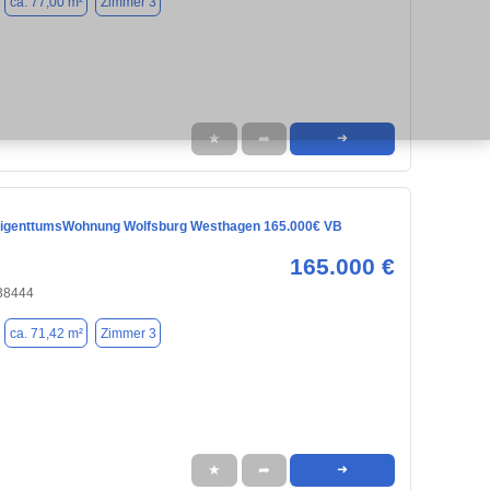
ca. 77,00 m²
Zimmer 3
★
➦
➜
EigenttumsWohnung Wolfsburg Westhagen 165.000€ VB
165.000 €
 38444
ca. 71,42 m²
Zimmer 3
★
➦
➜