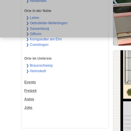
❯ Hellwinkel
Orte in der Nähe
❯ Lehre
❯ Oebisfelde-Weferlingen
❯ Sassenburg
❯ Gifhorn
❯ Königslutter am Elm
❯ Cremlingen
Orte im Umkreis
❯ Braunschweig
❯ Helmstedt
Events
Freizeit
Autos
Jobs