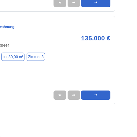
★
➦
➜
wohnung
135.000 €
 38444
ca. 80,00 m²
Zimmer 3
★
➦
➜