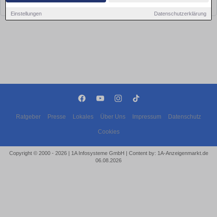
bald wieder vorbei!
Einstellungen
Datenschutzerklärung
Ratgeber
Presse
Lokales
Über Uns
Impressum
Datenschutz
Cookies
Copyright © 2000 - 2026 | 1A Infosysteme GmbH | Content by: 1A-Anzeigenmarkt.de
06.08.2026