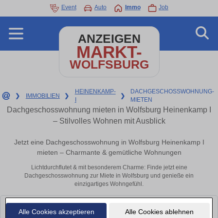
Event
Auto
Immo
Job
ANZEIGEN
MARKT-
WOLFSBURG
HEINENKAMP-
DACHGESCHOSSWOHNUNG-
❯
IMMOBILIEN
❯
❯
I
MIETEN
Dachgeschosswohnung mieten in Wolfsburg Heinenkamp I
– Stilvolles Wohnen mit Ausblick
Jetzt eine Dachgeschosswohnung in Wolfsburg Heinenkamp I
mieten – Charmante & gemütliche Wohnungen
Lichtdurchflutet & mit besonderem Charme: Finde jetzt eine
Dachgeschosswohnung zur Miete in Wolfsburg und genieße ein
einzigartiges Wohngefühl.
Leider konnten wir derzeit keine passenden Objekte finden. Schauen Sie
Alle Cookies akzeptieren
Alle Cookies ablehnen
bald wieder vorbei!