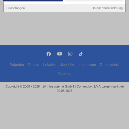
Einstellungen
Datenschutzerklärung
Ratgeber
Presse
Lokales
Über Uns
Impressum
Datenschutz
Cookies
Copyright © 2000 - 2026 | 1A Infosysteme GmbH | Content by: 1A-Anzeigenmarkt.de
09.08.2026