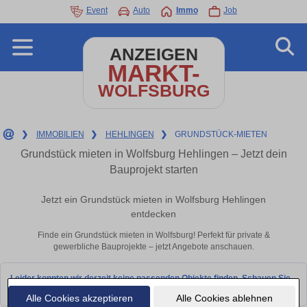
Event
Auto
Immo
Job
ANZEIGEN
MARKT-
WOLFSBURG
❯
IMMOBILIEN
❯
HEHLINGEN
❯
GRUNDSTÜCK-MIETEN
Grundstück mieten in Wolfsburg Hehlingen – Jetzt dein
Bauprojekt starten
Jetzt ein Grundstück mieten in Wolfsburg Hehlingen
entdecken
Finde ein Grundstück mieten in Wolfsburg! Perfekt für private &
gewerbliche Bauprojekte – jetzt Angebote anschauen.
Leider konnten wir derzeit keine passenden Objekte finden. Schauen Sie
bald wieder vorbei!
Alle Cookies akzeptieren
Alle Cookies ablehnen