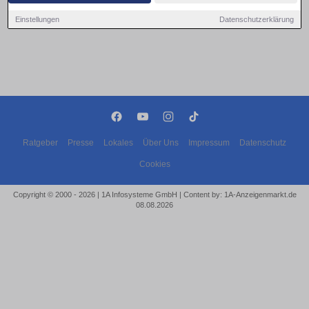
Einstellungen
Datenschutzerklärung
Ratgeber
Presse
Lokales
Über Uns
Impressum
Datenschutz
Cookies
Copyright © 2000 - 2026 | 1A Infosysteme GmbH | Content by: 1A-Anzeigenmarkt.de
08.08.2026